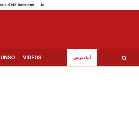
 tunisiens
Aswat Nissa lance une plateforme numérique sur le féminicide 
CONSO
VIDEOS
أنباء تونس