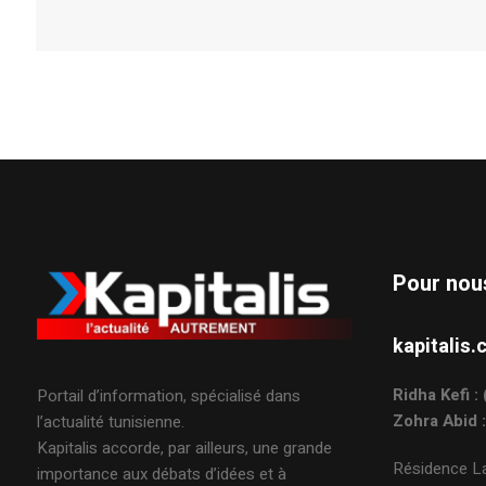
Alternative:
Pour nou
kapitali
Ridha Kefi 
Portail d’information, spécialisé dans
Zohra Abid 
l’actualité tunisienne.
Kapitalis accorde, par ailleurs, une grande
Résidence La
importance aux débats d’idées et à