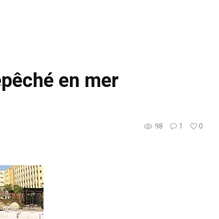
repêché en mer
98
1
0