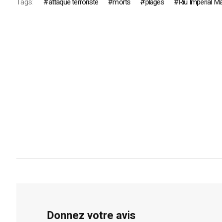
Tags:
attaque terroriste
morts
plages
Riu Imperial M
Donnez votre avis