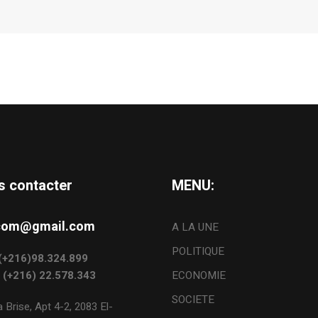
s contacter
MENU:
s.com@gmail.com
A LA UNE
POLITIQUE
: (+216)98.324.899
: (+216) 22.578.343
ECONOMIE
SOCIETE
 Brise, Apt 4-2, 2083 El-