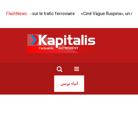
rturbations sur le trafic ferroviaire
FlashNews:
«Ciné Vague Ruspina», un rendez-
أنباء تونس