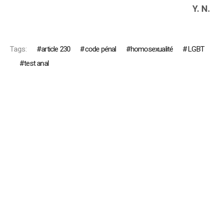
Y. N.
Tags:
article 230
code pénal
homosexualité
LGBT
test anal