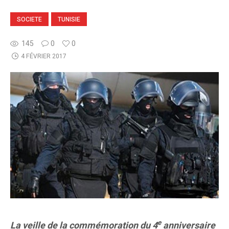
SOCIETE
TUNISIE
145
0
0
4 FÉVRIER 2017
e
La veille de la commémoration du 4
anniversaire