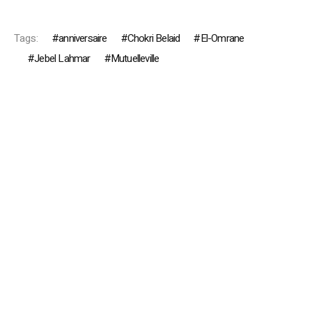
Tags:
anniversaire
Chokri Belaid
El-Omrane
Jebel Lahmar
Mutuelleville