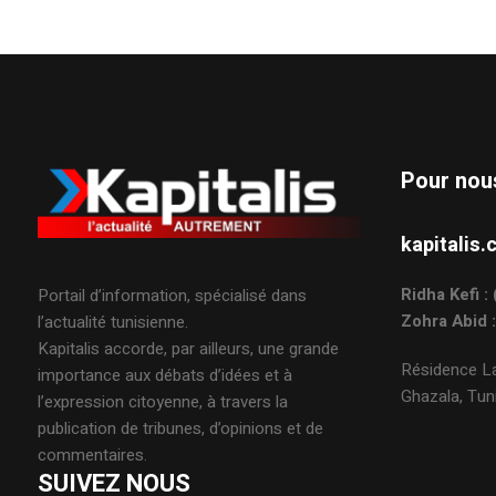
Pour nou
kapitali
Ridha Kefi 
Portail d’information, spécialisé dans
Zohra Abid 
l’actualité tunisienne.
Kapitalis accorde, par ailleurs, une grande
Résidence La
importance aux débats d’idées et à
Ghazala, Tuni
l’expression citoyenne, à travers la
publication de tribunes, d’opinions et de
commentaires.
SUIVEZ NOUS