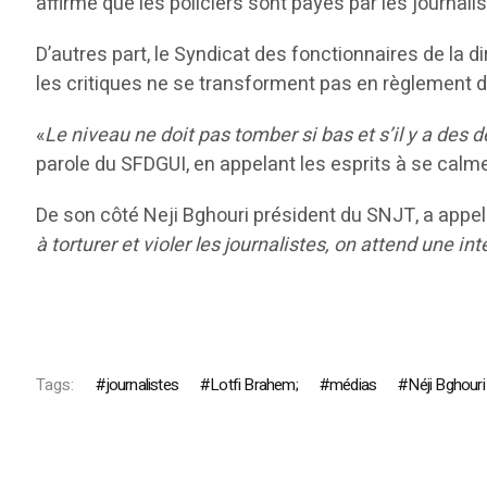
affirmé que les policiers sont payés par les journali
D’autres part, le Syndicat des fonctionnaires de la d
les critiques ne se transforment pas en règlement 
«
Le niveau ne doit pas tomber si bas et s’il y a des 
parole du SFDGUI, en appelant les esprits à se calme
De son côté Neji Bghouri président du SNJT, a appel
à torturer et violer les journalistes, on attend une in
Tags:
journalistes
Lotfi Brahem;
médias
Néji Bghouri