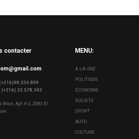
s contacter
MENU:
s.com@gmail.com
A LA UNE
POLITIQUE
: (+216)98.324.899
: (+216) 22.578.343
ECONOMIE
SOCIETE
 Brise, Apt 4-2, 2083 El-
sie.
SPORT
AUTO
CULTURE