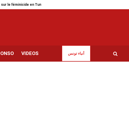
inicide en Tunisie
Tunisie | Inquiétude dans le secteur du marbre et du gra
CONSO
VIDEOS
أنباء تونس