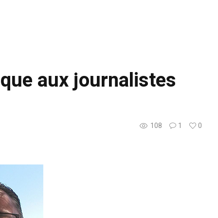
aque aux journalistes
108
1
0