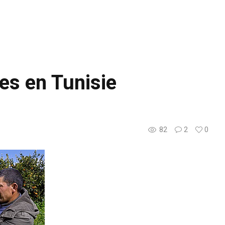
les en Tunisie
82
2
0