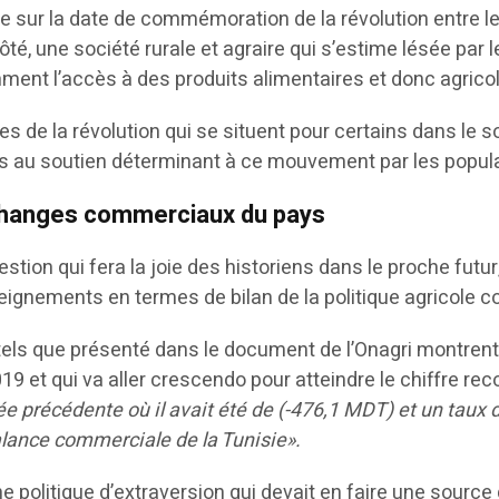
que sur la date de commémoration de la révolution entre 
ôté, une société rurale et agraire qui s’estime lésée par 
mment l’accès à des produits alimentaires et donc agricol
es de la révolution qui se situent pour certains dans le
res au soutien déterminant à ce mouvement par les populat
 échanges commerciaux du pays
uestion qui fera la joie des historiens dans le proche futu
ignements en termes de bilan de la politique agricole co
tels que présenté dans le document de l’Onagri montrent 
019 et qui va aller crescendo pour atteindre le chiffre re
ée précédente où il avait été de (-476,1 MDT) et un taux
balance commerciale de la Tunisie».
ne politique d’extraversion qui devait en faire une source