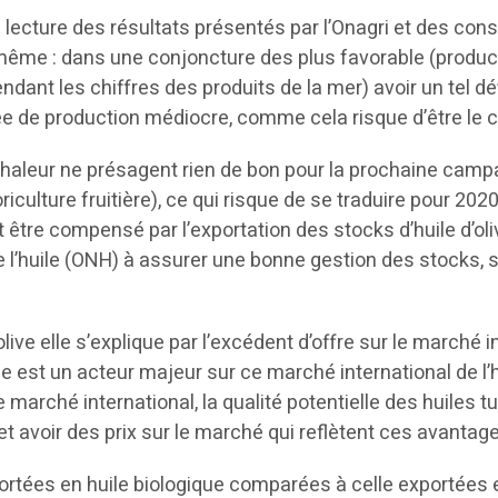
a lecture des résultats présentés par l’Onagri et des co
-même : dans une conjoncture des plus favorable (productio
endant les chiffres des produits de la mer) avoir un tel d
 de production médiocre, comme cela risque d’être le 
de chaleur ne présagent rien de bon pour la prochaine cam
iculture fruitière), ce qui risque de se traduire pour 202
rait être compensé par l’exportation des stocks d’huile d
 de l’huile (ONH) à assurer une bonne gestion des stocks,
olive elle s’explique par l’excédent d’offre sur le marché i
 est un acteur majeur sur ce marché international de l’hu
 le marché international, la qualité potentielle des huile
et avoir des prix sur le marché qui reflètent ces avantag
portées en huile biologique comparées à celle exportées 