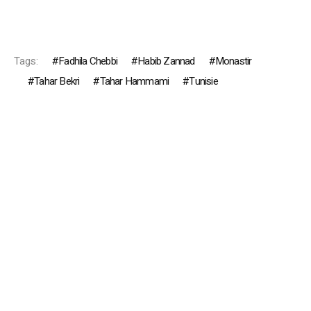
Tags:
Fadhila Chebbi
Habib Zannad
Monastir
Tahar Bekri
Tahar Hammami
Tunisie