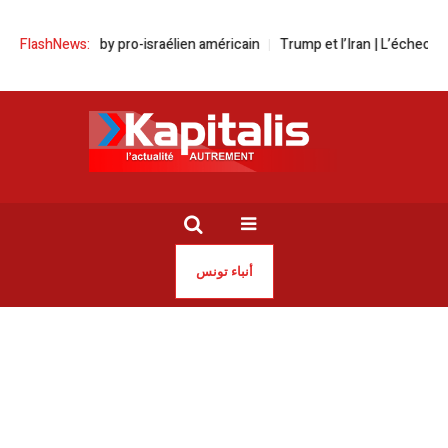
our le lobby pro-israélien américain
FlashNews:
Trump et l’Iran | L’échec d’une d
أنباء تونس