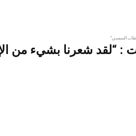
 خطاب السبسي”
ت : “لقد شعرنا بشيء من ا