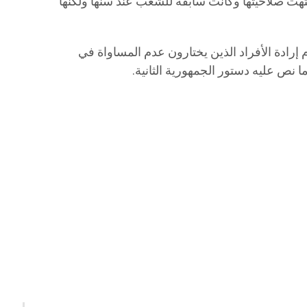
ائلة : “لقد شعرنا بشيء من الإحباط فمجلة الأحوال الشخصية التي اعتمدت في مثل هذا اليوم من سنة 1956 “انتهت صلاحيتها وكانت سابقة للشعب عند سنّها ولكنها
رادة الأفراد الذين يختارون عدم المساواة في
 نص عليه دستور الجمهورية الثانية.