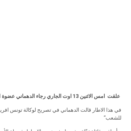
علقت امس الاثنين 13 اوت الجاري رجاء الدهماني عضوة الجمعية التونسية للنساء الديمقراطيات، على خطاب رئيس الجمهورية الباجي قايد السبسي بمناسبة الاحتفال بعيد المراة .
في هذا الاطار قالت الدهماني في تصريح لوكالة تونس افري
للشعب”