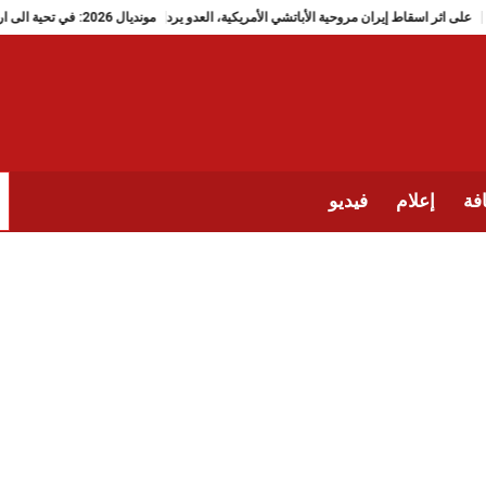
على اثر اسقاط إيران مروحية الأباتشي الأمريكية، العدو يرد
مونديال 2026: في تحية الى ارواح تلميذات ميناب، منتخب إيران يضع دَبُّوس رقم 168
فة
إعلام
فيديو