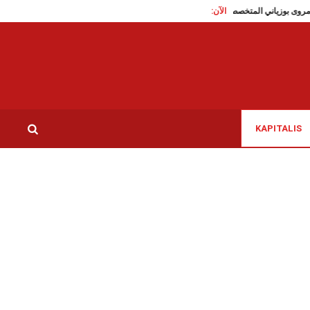
الآن:
البطلة مروى بوزياني المتخصصة في سباق 3000 متر موانع
نبيل بن حسين: تنشط بين 
KAPITALIS