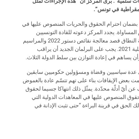
ات سلميّة”. برى المركز أن “هذه الإجراءات تمثل
ديمقراطية في تونس”.
 بضمان احترام الحقوق والحريات المنصوص عليها في
لمساواة. يجدد المركز دعوته للقادة التونسيين
للانخراط في مشاورات شاملة وواسعة النطاق قصد معالجة نقائص دستور 2022 والمراسيم
التي أصدرها الرئيس الحالي منذ 25 جويلية 2021. يجب على البرلمان الجديد أن يراقب
وأن يساهم في إعادة التوازن بين سلط الدولة الثلاث.
ي عدة سياسيين وقضاة ومسؤولين حكوميين سابقين
ت بعض الإيقافات بناء على تهم تتسّم عادة بالغموض
ن أيّ أدلّة محدّدة. يمثّل ذلك انتهاكا جسيما لحقوق
حقوق المنصوص عليها في المعاهدات الدولية التي
لك الحق في قرينة البراءة “حتى تثبت الإدانة في