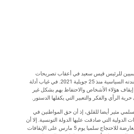
ياسيين للرئيس قيس سعيد في أعقاب تصريحات
للرئيس تشيطن أولئك الذين عارضوا أجندته السياسية منذ 25 جويلية 2021. في غياب أدلة
تم إيقاف هؤلاء الأشخاص والاحتفاظ بهم بشكل غير
ية الرأي والفكر والتعبير التي يكفلها الدستور.
لسلمي مثير أيضا للقلق، إذ أن حق المواطنين في
ستور 2022 وبالمعاهدات الدولية التي صادقت عليها الدولة التونسية. إلا أن
والي تونس رفض الترخيص لمجموعة معارضة للاحتجاج سلميا يوم 5 مارس على الإيقافات