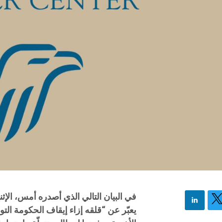
يعبّر عن “قلقه إزاء إيقاف الحكومة التو