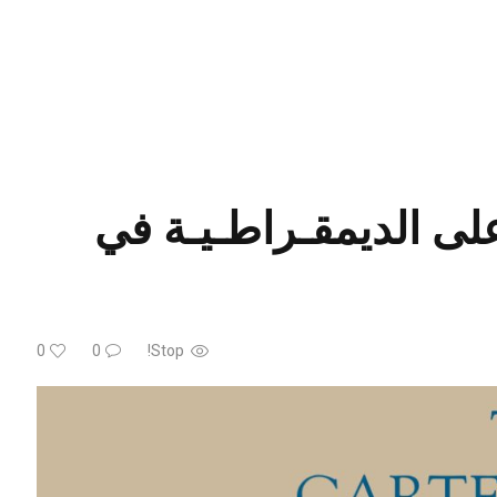
لى الديمقـراطـيـة في
0
0
Stop!