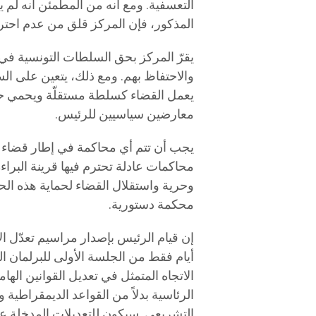
التعسفية. ومع أنه من المطمئن أنه ل
المذكور، فإن المركز قلق من عدم احترا
يقرّ المركز بحق السلطات التونسية في
والاحتفاظ بهم. ومع ذلك، يتعين على ا
يعمل القضاء كسلطة مستقلّة ويحمي حق
معارضين سياسيين للرئيس.
يجب أن تتم أي محاكمة في إطار قضاء م
محاكمات عادلة تحترم فيها قرينة البرا
وحرية واستقلال القضاء لحماية هذه ال
محكمة دستورية.
إن قيام الرئيس بإصدار مراسيم تعدّل ا
أيام فقط من الجلسة الأولى للبرلمان المن
الاتجاه المتمثل في تعديل القوانين اله
الرئاسية بدلاً من القواعد الديمقراطية 
التشريعي. سيكون للتعديلات المدخلة عل