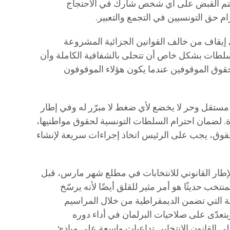
م يتم القبض على أي شخص شارك في الاحتجاج
م حق التونسيين في التجمع والتعبير.
 إيقاف من خالف القوانين الجزائية المشروعة
لسلطات بشكل خاص أن تتحلى بالشفافية الكاملة وأن
وق الموقوفين عندما يكون هؤلاء الموقوفون
ستقل وحر لا يخضع لأي ضغط لا مبرّر له وفي إطار
ءة. لضمان احترام السلطات التونسية لحقوق مواطنيها،
حقوق، يجب على الرئيس اتخاذ إجراءات سريعة لإنشاء
لإطار القانوني للانتخابات في مطلع شهر مارس، قبل
تخب حديثًا هو أمر مثير للقلق أيضًا لأنه يرسّخ
امة التي تضمن الديمقراطية من خلال المراسيم
ويتعدّى على صلاحيات البرلمان في أداء دوره
ى القانون الانتخابي تداعيات واسعة على مبادئ