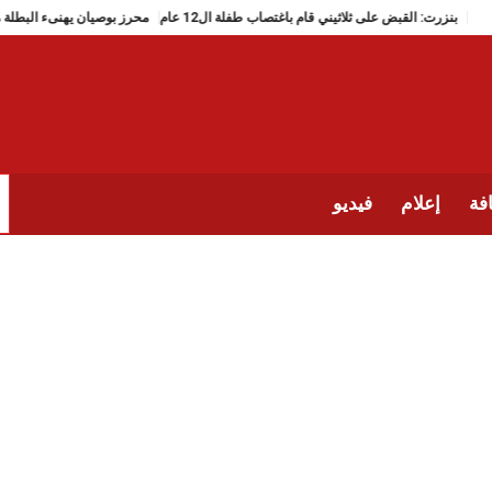
بنزرت: القبض على ثلاثيني قام باغتصاب طفلة ال12 عام
محرز بوصيان يهنىء 
فة
إعلام
فيديو