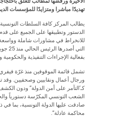
الأخيرة ورفضها لمطالب تتعلّق باحتجاج
تهديدًا مباشرا ومتزايدًا للمؤسسات ال
يطالب المركز كافة السلطات التونسية
الدستور وتطبيقها على الجميع على قدم ا
بفعالية الإجراءات التنفيذية والحكومية 
تشمل قائمة الموقوفين منذ غرّة فيفر
ورجال أعمال ونقابيين وصحفيين. وقد تم
كـ’التآمر على أمن الدولة” ودون الكشف ع
الشعب التونسي المكرّسة دستورياً وال
صادقت عليها الدولة التونسية، بما في ذ
محاكمة عادلة”.