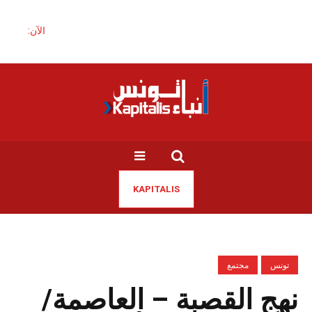
الآن:
KAPITALIS
تونس
مجتمع
نهج القصبة – العاصمة/