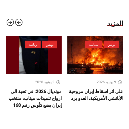
المزيد
تونس
سياسة
تونس
رياضة
9 يونيو، 2026
9 يونيو، 2026
على اثر اسقاط إيران مروحية
مونديال 2026: في تحية الى
الأباتشي الأمريكية، العدو يرد
ارواح تلميذات ميناب، منتخب
إيران يضع دَبُّوس رقم 168