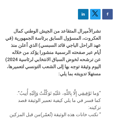
نشرالأميرال المتقاعد من الجيش الوطني كمال
العكروت، المسؤول السابق برئاسة الجمهورية (في
عهد الراحل الباجي قائد السبسي) الذي أعلن منذ
أيام عبر صفحته الرسمية منشورا يؤكد من خلاله
عن ترشحه لخوض السباق الانتخابي لرئاسية 2024)
اليوم وثيقة توجه بها إلى الشعب التونسي لتعميرها،
مستهلا تدوينته بما يلي:
“وَما تَوْفِيقِي إِلَّا بِاللَّهِ، عَلَيْهِ تَوَكَّلْتُ وَإِلَيْهِ أُنِيبُ”.
كما فسر في ما يلي كيفية تعمير الوثيقة قصد
تزكيته:
” تكتب خانات هذه الوثيقة (تُعمّر)من قبل المزكين