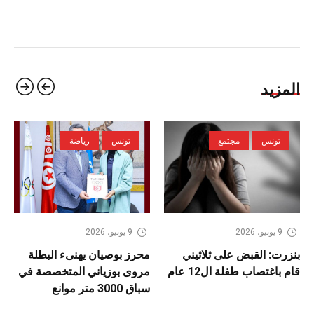
المزيد
تونس
مجتمع
تونس
رياضة
9 يونيو، 2026
9 يونيو، 2026
بنزرت: القبض على ثلاثيني
محرز بوصيان يهنىء البطلة
قام باغتصاب طفلة ال12 عام
مروى بوزياني المتخصصة في
سباق 3000 متر موانع