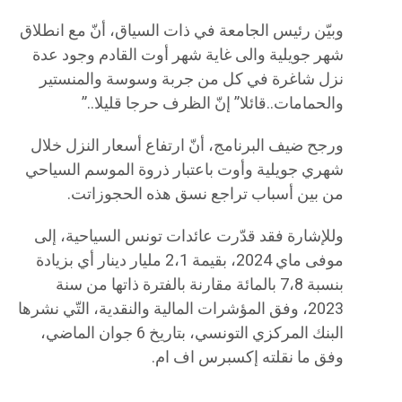
وبيّن رئيس الجامعة في ذات السياق، أنّ مع انطلاق
شهر جويلية والى غاية شهر أوت القادم وجود عدة
نزل شاغرة في كل من جربة وسوسة والمنستير
والحمامات..قائلا” إنّ الظرف حرجا قليلا..”
ورجح ضيف البرنامج، أنّ ارتفاع أسعار النزل خلال
شهري جويلية وأوت باعتبار ذروة الموسم السياحي
من بين أسباب تراجع نسق هذه الحجوزاتت.
وللإشارة فقد قدّرت عائدات تونس السياحية، إلى
موفى ماي 2024، بقيمة 2،1 مليار دينار أي بزيادة
بنسبة 7،8 بالمائة مقارنة بالفترة ذاتها من سنة
2023، وفق المؤشرات المالية والنقدية، التّي نشرها
البنك المركزي التونسي، بتاريخ 6 جوان الماضي،
وفق ما نقلته إكسبرس اف ام.