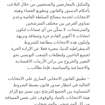
والتنكيل بالمعارضين والصحفيين من خلال التلاعب
بأحكام الدستور والقانون وتطويع القضاء وهيئة
الانتخابات لخدمة مصالح السلطة القائمة وعدم
تساوي الفرص بين مختلف المترشحين
والمترشحات، لا يمكّن من أي ضمانات لتكون
انتخابات 6 أكتوبر القادم حرة وشفافة ونزيهة.
ولتكون هذه الانتخابات مطابقة للشروط
الديمقراطية الدنيا، معبرة فعلا عن الإرادة الحرة
لجميع الناخبين ولتطلعات الشعب التونسي نحو
التغيير والخروج من براثن الأزمات الاقتصادية
والاجتماعية والسياسية، فإننا نطالب بـ:
– تطبيق القانون الانتخابي الساري على الانتخابات
الحالية في انتظار صدور قانون يضبط الشروط
المتساوية بين الجميع للترشح دون تمييز مع إلزام
هيئة الانتخابات بالحياد والوقوف على نفس المسافة
من كل المترشحين والمترشحات،