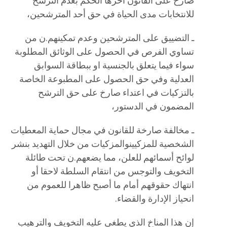
صارخ على القانون آخرها الحكم بعدم الترشح
للانتخابات مدى الحياة في حق أحد المترشحين،
ـ التضييق على المترشحين وعدم تمكينهم.ن من
تساوي الفرص في الحصول على الوثائق المطلوبة
سواء فيما يتعلق بالجنسية او ببطاقة السوابق
العدلية وفي حق الحصول على المطبوعة الخاصة
بالتزكيات في اعتداء صارخ على حق الترشح
المضمون في الدستور،
ـ مخالفة صارخة للقانون في مجال حماية المعطيات
الشخصية للمزكيينوالمزكيات من خلال التهديد بنشر
لوائح أسمائهم للعلن، مما يضعهم.ن تحت طائلة
التخويف والتوجس من انتقام السلطة لاحقا أو
انتهاك حقوقهم أمام ما أصبح ظاهرا للعموم من
انحياز الإدارة والقضاء.
إن هذا المناخ الذي يطغى عليه التخويف والترهيب