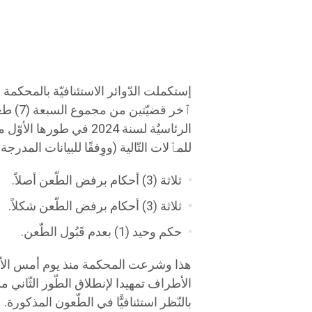
ٱخر قض
الرئاسيٌة لسنة 2024 في 
للمٱلات التّالية (ووِفقًا للبيانات المدر
ثلاثة (3) أحكام برفض الطّعن أصلاً.
ثلاثة (3) أحكام برفض الطّعن شكلاً.
حكم وحيد (1) بعدم قَبُول الطّعن.
الأطراف تمهيدا لإنطلاق الطّور الثّاني من
بالنّظر استئنافيًّا في الطّعون المذكورة.