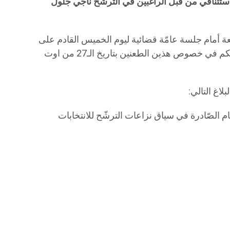
ة 2024 في طورها الاستئنافي من قبل الراغبين في الترشح ناجي جلول
عة أمام جلسة عامّة قضائية ليوم الخميس القادم على
ان يكون اخر اجل للتصريح بمنطوق الحكم في خصوص هذين الطعنين بتاريخ الـ27 من اوت
لاغ التالي:
الصّادرة في سياق نزاعات الترشّح للانتخابات