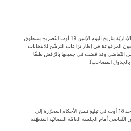
إستكملت الدّوائر الاستئنافيّة بالمحكمة الإداريّة بتاريخ اليوم الإثنين 19 أوت التّصريح بمنطوق
يّتين من مجموع السبعة (7) طعون المرفوعة في إطار نزاعات الترشّح للانتخابات
طورها الأوّل من التّقاضي وقد قضت في جميعها بالرّفض طبقًا
جة بالجدول المصاحب):
هذا وشرعت المحكمة منذ يوم أمس الأحد 18 أوت في تبليغ نسخ الأحكام المحرّرة إلى
 التّقاضي أمام الجلسة العامّة القضائيّة المتعهّدة