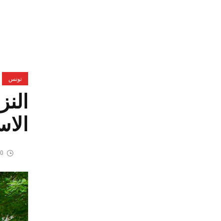
تونس
النز
الاس
20 أغسط