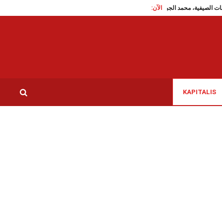
الآن:
ييبه في المهرجانات الصيفية، محمد الجبالي يعرب عن غضبه (فيديو)
سوسة: انزلاق شاحنة م
KAPITALIS