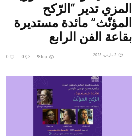
المزي تدير “الرّكح
المؤنّث” مائدة مستديرة
بقاعة الفن الرابع
2 مارس، 2025
0
0
Stop!