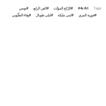
Tags:
4e Art
الرّكح المؤنّث
الفن الرابع
تونس
فوزية المزي
لبنى مليكة
ليلى طوبال
وفاء الطّبّوبي