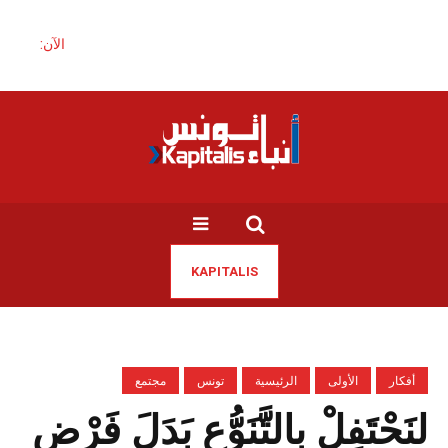
الآن:
KAPITALIS
أفكار
الأولى
الرئيسية
تونس
مجتمع
لنَحْتَفِلْ بِالتَّنَوُّعِ بَدَلَ فَرْضِ