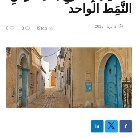
النَّمَِط الواحد
2 أبريل، 2025
0
0
Stop!