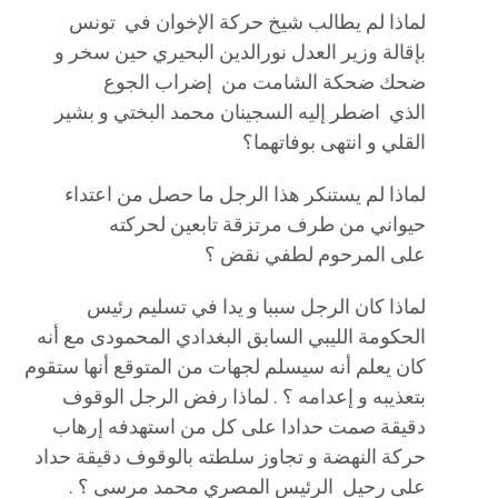
لماذا لم يطالب شيخ حركة الإخوان في تونس
بإقالة وزير العدل نورالدين البحيري حين سخر و
ضحك ضحكة الشامت من إضراب الجوع
الذي اضطر إليه السجينان محمد البختي و بشير
القلي و انتهى بوفاتهما؟
لماذا لم يستنكر هذا الرجل ما حصل من اعتداء
حيواني من طرف مرتزقة تابعين لحركته
على المرحوم لطفي نقض ؟
لماذا كان الرجل سببا و يدا في تسليم رئيس
الحكومة الليبي السابق البغدادي المحمودى مع أنه
كان يعلم أنه سيسلم لجهات من المتوقع أنها ستقوم
بتعذيبه و إعدامه ؟ . لماذا رفض الرجل الوقوف
دقيقة صمت حدادا على كل من استهدفه إرهاب
حركة النهضة و تجاوز سلطته بالوقوف دقيقة حداد
على رحيل الرئيس المصري محمد مرسى ؟ .