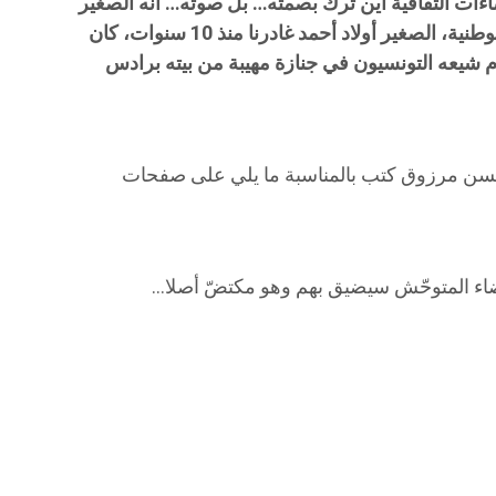
اءات الثقافية أين ترك بصمته… بل صوته… انه الصغير
أولاد أحمد الغائب الحاضر في الذاكرة الوطنية، الصغير أولاد أحمد غادرنا منذ 10 سنوات، كان
يوم شيعه التونسيون في جنازة مهيبة من بيته برادس
سن مرزوق كتب بالمناسبة ما يلي على صفحات
فضاء المتوحّش سيضيق بهم وهو مكتضّ أصلا…