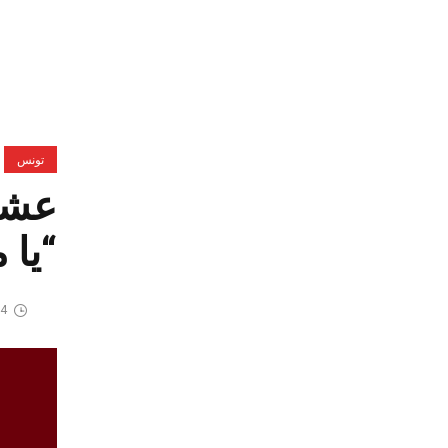
تونس
عشر
“يا 
4 أبريل، 2026