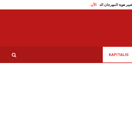
الآن:
السعي لتغيير هوية المهرجان الدولي بحمام الأنف، المجلس المحلي يرفض…
المنستير/ أ
KAPITALIS