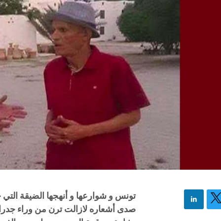
تونس و شوارعها و أنهجها الضيقة التي جا
صدى أشعاره لازالت ترن من وراء جدران 