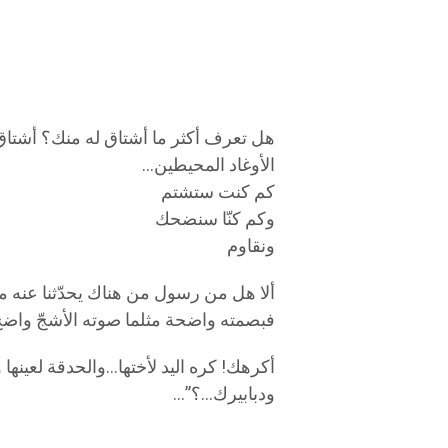
هل تعرف أكثر ما أشتاق له منك؟ أشتاق 
الأوغاد المحيطين…
كم كنت ستشتم
وكم كنّا سنضحك
ونقاوم
ألا هل من رسول من هناك يحدّثنا عنه من
فبصمته واضحة مثلما صوته الأشجّ واض
أكرهك! كره اليد لأختها…والحدقة لعينها 
ودبابيرك…؟”…