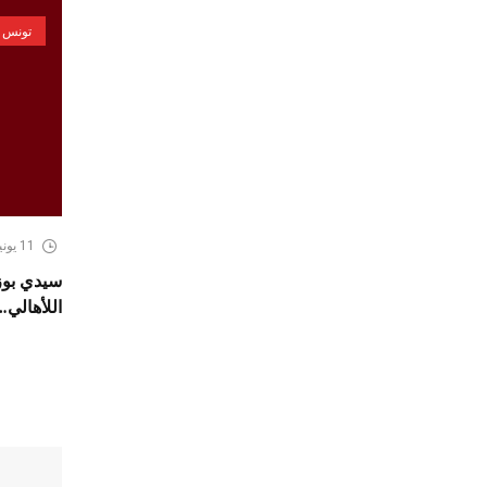
تونس
11 يونيو، 2026
سيدي بوزي
اللأهالي…