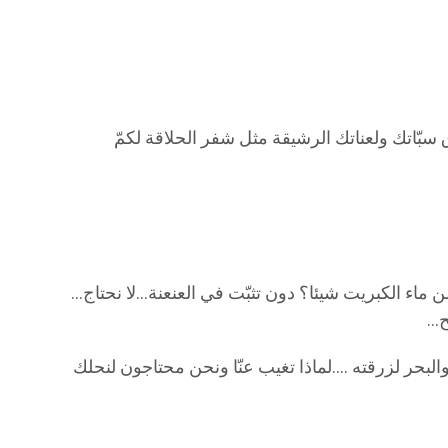
سبّاتك ولعناتك الرشيقة مثل شفر الحلاقة لكمّ
 ماء الكبريت شيئا؟ دون تثبّت في العنعنة…لا نحتاج…
ح…
والبحر لزرقته ….لماذا تغيب عنّا ونحن محتاجون لنحلك