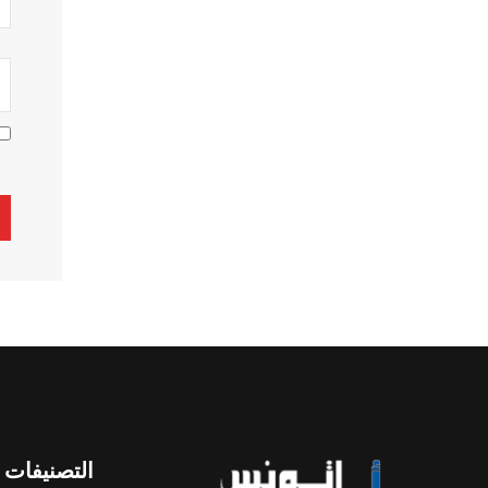
ive:
التصنيفات