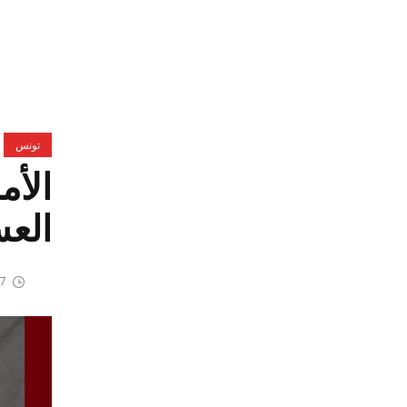
تونس
الأم
العس
7 أبريل، 2026