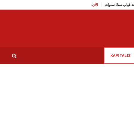
الآن:
 للجاز يعود بعد غياب ستّ سنوات
التفويت في عقار بلدي: بطاقات إيداع بالسجن في حق 5 متهمين من بينهم زياد الهان
KAPITALIS