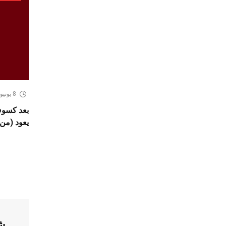
8 يونيو، 2026
يعود (من 2 الى 9 جويلية 026
ش