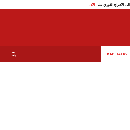
الآن:
تقاطع تدعو الى الافراج الفوري على الناشطة السياسية سوار البرقاوي
عاملات النظافة
KAPITALIS