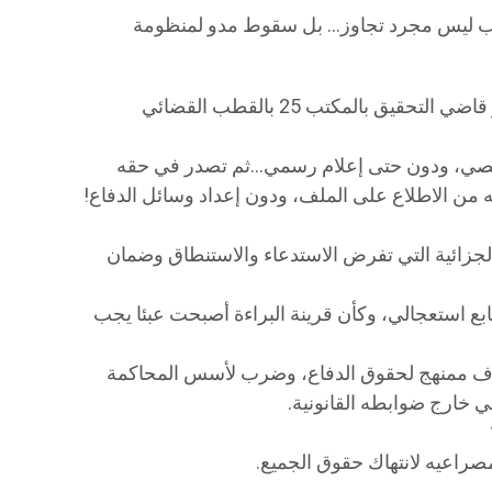
بيب ليس مجرد تجاوز… بل سقوط مدو لمنظومة
“عميد سابق للمحامين يحال على أنظار قاضي التحقيق بالمكتب 25 بالقطب القضائي
صي، ودون حتى إعلام رسمي…ثم تصدر في حقه
 من الاطلاع على الملف، ودون إعداد وسائل الدفاع!
لجزائية التي تفرض الاستدعاء والاستنطاق وضمان
بع استعجالي، وكأن قرينة البراءة أصبحت عبئا يجب
اف ممنهج لحقوق الدفاع، وضرب لأسس المحاكمة
 خارج ضوابطه القانونية.
صراعيه لانتهاك حقوق الجميع.