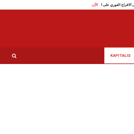
الآن:
تقاطع تدعو الى الافراج الفوري على الناشطة السياسية سوار البرقاوي
عاملات النظافة 
KAPITALIS