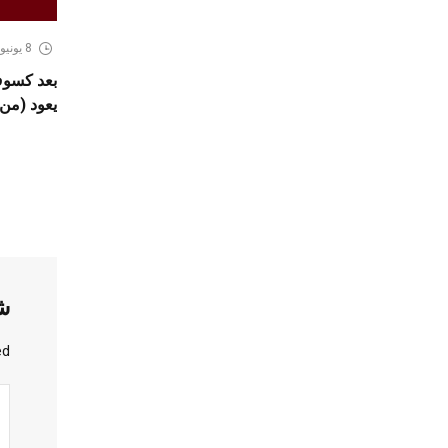
8 يونيو، 2026
يعود (من 2 الى 9 جويلية 026
ش
d.