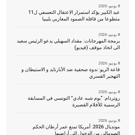
8 يونيو، 2026
عبد الكبير يؤكد استمرار الاعتقال التعسفي ل11
متطوعا من قافلة الصمود المغاربي بليبيا
8 يونيو، 2026
برمجة المهرجانات: مقداد السهيلي يدعو الرئيس سعيد
الى اتخاذ موقف (فيديو)
8 يونيو، 2026
قاعة الريو: ندوة صحفية ضد الأبارتايد و الاستيطان و
التهجير القسري
8 يونيو، 2026
روتردام: “يوم شبه عادي” التونسي في المسابقة
الرسمية للأفلام القصيرة
8 يونيو، 2026
مونديال 2026: أمريكا تمنع عمر أرطان الحكم
الصومالي من الدخول إلى أراضيها