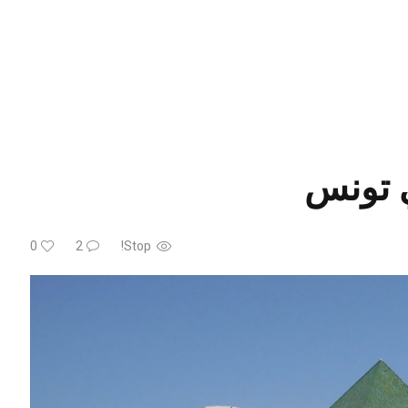
ي تونس
0
2
Stop!