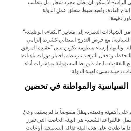
اتي الراسخ لا يمكن أن يظلّ مجرد شعار، بل يتطلب
تاجِ القادة، وتُعيد ضبطَ منطقِ عملِ الدولة
ور دقيقة:
 من الشهادات النظرية إلى معايير “الكفاءة الوظيفية”
 السيادية، مع فرض التدرج الميداني كشرط إلزامي
طة. وثانيها، إرساء منظومة تكوين تبني “عقيدة المرفق
لتحفظ، وتجعل الترقية مرتبطة باجتياز دورات تأهيلية
الح التفقديات العامة وربط المسؤولية بمؤشرات أداء
ات دخيلة تسيء لهيبة الدولة.
ة السياسية والمواطنة في تحصين
 على أهميته وقيمته، يظلّ منقوصاً ما لم يسنده وعيٌ
. فالقواعد الشعبية هي البيئة الحاضنة التي تفرز
إذا ما طغت على هذه البيئة ثقافة السطحية أو غابت