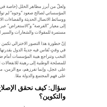
المؤسساتي لصالح صعود “وجوه” لم تولد
ووسائط الاتصال الحديثة والفضاءات الاف
إلى معيار “الفرصة” و”الاستعراض” عبر 
مستمرة للمقولات والشعارات والسير الذ
إنّ خطورة هذا التصور الاختزالي تكمن 
في وقتٍ تُقاس فيه جديةُ الدول بقدرتها
النخب وتتراجع هيبة المؤسسات أمام ضو
للمصلحة الوطنية إلى رهينة للانفعالات ا
على عجل، وإنما تفرزهم، مع الزمن، من
على فهم المجتمع والدولة معًا.
سؤال: كيف نحقق الإصلاح
والتكوين؟