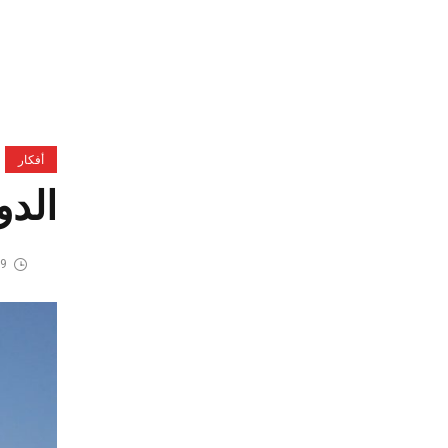
أفكار
الدو
19 مايو