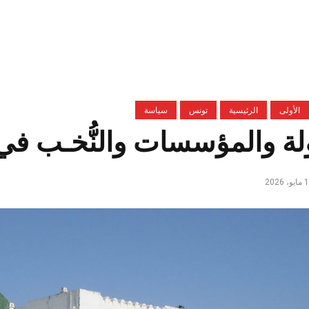
الأولى
الرئيسية
تونس
سياسة
لة والمؤسسات والنُّخـب ف
، 2026