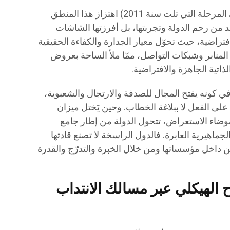
ولعلّ من أبرز مظاهر الخلل (خاصة في المرحلة التي تلت سنة 2011) اهتزاز هذا المنطق
 من رحم الدولة وتجربتها، بل أفرزتها الشاشات
تراضية، حيث تحوّل معيار الجدارة والكفاءة الحقيقية
المنابر وشبكات التواصل، ممّا ملأ الساحة بعروض
اتية الجاهزة والافتراضية.
في كونه يفتح المجال للصدفة والارتجال والشعبوية،
 على الفعل لا ببلاغة الخطاب. وحين يَختل ميزان
ضاء الاستعراض، تتحول الدولة من إطار جامع
لجماهيرية العابرة. فالدول الراسخة لا تصنع قادتها
 داخل مؤسساتها ومن خلال الخبرة والتدرّج والقدرة
 الهيكلي عبر مسالك الانتداب