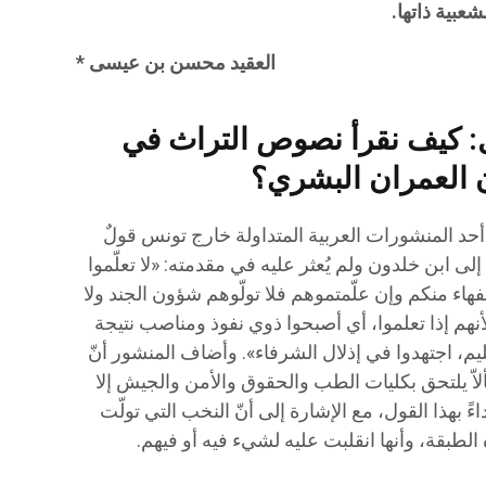
شعبية ذاتها.
العقيد محسن بن عيسى *
 كيف نقرأ نصوص التراث في
 العمران البشري؟
حد المنشورات العربية المتداولة خارج تونس قولٌ
لى ابن خلدون ولم يُعثر عليه في مقدمته: «لا تعلّموا
سفهاء منكم وإن علّمتموهم فلا تولّوهم شؤون الجند ولا
أنهم إذا تعلموا، أي أصبحوا ذوي نفوذ ومناصب نتيجة
عليم، اجتهدوا في إذلال الشرفاء». وأضاف المنشور أنّ
لاّ يلتحق بكليات الطب والحقوق والأمن والجيش إلا
ءً بهذا القول، مع الإشارة إلى أنّ النخب التي تولّت
 الطبقة، وأنها انقلبت عليه لشيء فيه أو فيهم.