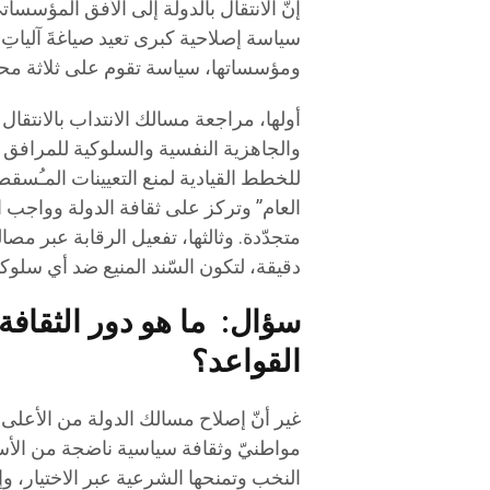
إنّ الانتقال بالدولة إلى الأفق المؤسس
سياسة إصلاحية كبرى تعيد صياغةَ آلياتِ إن
ومؤسساتها، سياسة تقوم على ثلاثة محا
أولها، مراجعة مسالك الانتداب بالانتقال
والجاهزية النفسية والسلوكية للمرافق
للخطط القيادية لمنع التعيينات المـُسق
العام” وتركز على ثقافة الدولة وواجب ا
متجدّدة. وثالثها، تفعيل الرقابة عبر مص
دقيقة، لتكون السّند المنيع ضد أي سلوكي
سؤال: ما هو دور الثقاف
القواعد؟
غير أنّ إصلاح مسالك الدولة من الأعلى،
مواطنيّ وثقافة سياسية ناضجة من الأسفل
النخب وتمنحها الشرعية عبر الاختيار، و