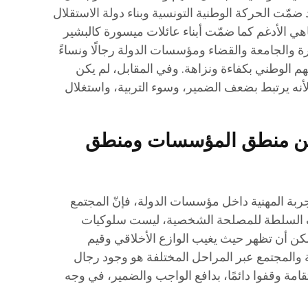
قد ضمّت الحركة الوطنية التونسية وبناء دولة الاستقلال
ي الأدغم كما ضمّت أبناء عائلات ميسورة كالبشير
 والجامعة والقضاء ومؤسسات الدولة رجالًا ونساءً
م الوطني بكفاءة ونزاهة. وفي المقابل، لم يكن
لأنه يرتبط بضعف الضمير، وسوء التربية، واستغلال
بين منطق المؤسسات ومنطق
جربة المهنية داخل مؤسسات الدولة، فإنّ المجتمع
ظيف السلطة للمصلحة الشخصية، ليست سلوكيات
كن أن تظهر حيث يغيب الوازع الأخلاقي وقيم
ة والمجتمع عبر المراحل المختلفة هو وجود رجال
امة وقفوا دائمًا، بدافع الواجب والضمير، في وجه