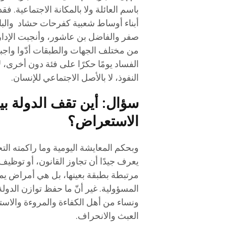
باسم العائلة ولا بالمكانة الاجتماعية. ف
أبناء أوساط شعبية كفرحات حشاد والباه
صفر والفاضل بن عاشور، وأنجبت الإدارة
من مختلف الجهات والطبقات أدّوا واجبه
الفساد يومًا حكرًا على فئة دون أخرى، 
النفوذ، لا بالأصل الاجتماعي للإنسان.
سؤال: أين تقف الدولة 
الاستعراض؟
وبحكم المعايشة اليومية وما راكمته الت
يعرف جيدًا أن تجاوز القانون، أو تو
مرتبطة بطبقة بعينها، بل هي أمراض يم
المسؤولية. غير أنّ ما حفظ توازن الدول
ونساء من أهل الكفاءة والمروءة والاستق
العبث والانحراف.