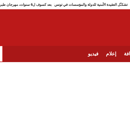
تشكـّل العقيدة الأمنية للدولة والمؤسسات في تونس
بعد كسوف ل6 سنوات، مهرجان طبرقة للجاز يعود (من 2 الى 9 جويلية 2026)
فة
إعلام
فيديو