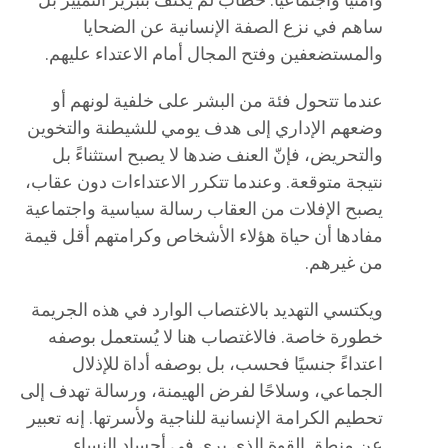
وأمنيًا واجتماعيًا. خطاب لم يكتف بتبرير التمييز بل
ساهم في نزع الصفة الإنسانية عن الضحايا
والمستضعفين وفتح المجال أمام الاعتداء عليهم.
عندما تتحول فئة من البشر على خلفية لونهم أو
وضعهم الإداري إلى هدف يومي للشيطنة والتخوين
والتحريض، فإنّ العنف ضدها لا يصبح استثناءً بل
نتيجة متوقعة. وعندما تتكرر الاعتداءات دون عقاب،
يصبح الإفلات من العقاب رسالة سياسية واجتماعية
مفادها أن حياة هؤلاء الأشخاص وكرامتهم أقل قيمة
من غيرهم.
ويكتسي التهديد بالاغتصاب الوارد في هذه الجريمة
خطورة خاصة. فالاغتصاب هنا لا يُستعمل بوصفه
اعتداءً جنسيًا فحسب، بل بوصفه أداة للإذلال
الجماعي، وسلاحًا لفرض الهيمنة، ورسالة تهدف إلى
تحطيم الكرامة الإنسانية للناجية ولأسرتها. إنه تعبير
عن منطق القوة الذي يرى في أجساد النساء