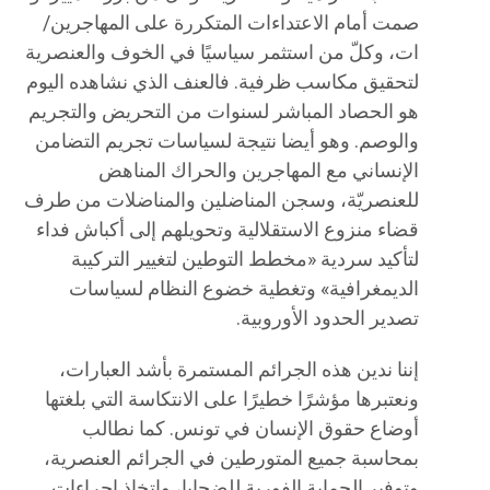
صمت أمام الاعتداءات المتكررة على المهاجرين/
ات، وكلّ من استثمر سياسيًا في الخوف والعنصرية
لتحقيق مكاسب ظرفية. فالعنف الذي نشاهده اليوم
هو الحصاد المباشر لسنوات من التحريض والتجريم
والوصم. وهو أيضا نتيجة لسياسات تجريم التضامن
الإنساني مع المهاجرين والحراك المناهض
للعنصريّة، وسجن المناضلين والمناضلات من طرف
قضاء منزوع الاستقلالية وتحويلهم إلى أكباش فداء
لتأكيد سردية «مخطط التوطين لتغيير التركيبة
الديمغرافية» وتغطية خضوع النظام لسياسات
تصدير الحدود الأوروبية.
إننا ندين هذه الجرائم المستمرة بأشد العبارات،
ونعتبرها مؤشرًا خطيرًا على الانتكاسة التي بلغتها
أوضاع حقوق الإنسان في تونس. كما نطالب
بمحاسبة جميع المتورطين في الجرائم العنصرية،
وتوفير الحماية الفورية للضحايا، واتخاذ إجراءات