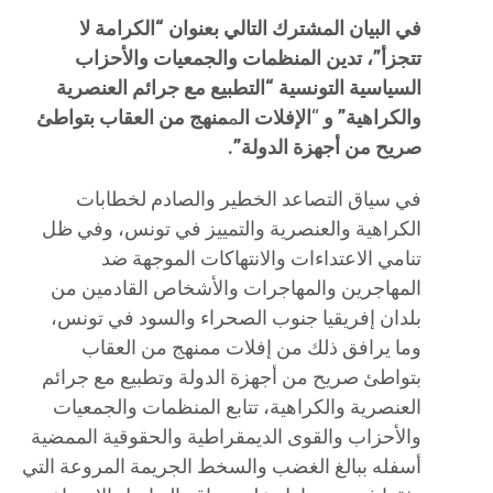
في البيان المشترك التالي بعنوان “الكرامة لا
تتجزأ”، تدين المنظمات والجمعيات والأحزاب
السياسية التونسية
“ال
تطبيع مع جرائم العنصرية
والكراهية”
و
“
ال
إفلات
ال
م
منهج من العقاب بتواطئ
صريح من أجهزة الدولة”.
في سياق التصاعد الخطير والصادم لخطابات
الكراهية والعنصرية والتمييز في تونس، وفي ظل
تنامي الاعتداءات والانتهاكات الموجهة ضد
المهاجرين والمهاجرات والأشخاص القادمين من
بلدان إفريقيا جنوب الصحراء والسود في تونس،
وما يرافق ذلك من إفلات ممنهج من العقاب
بتواطئ صريح من أجهزة الدولة وتطبيع مع جرائم
العنصرية والكراهية، تتابع المنظمات والجمعيات
والأحزاب والقوى الديمقراطية والحقوقية الممضية
أسفله ببالغ الغضب والسخط الجريمة المروعة التي