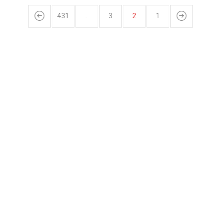
431
…
3
2
1