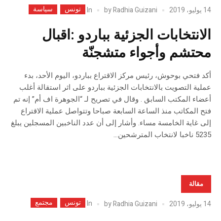
تونس
سياسة
In
14 يوليو، 2019
Radhia Guizani
by
الانتخابات الجزئية بباردو :اقبال
محتشم وأجواء متشجنّة
أكد فتحي بوحوش، رئيس مركز الاقتراع بباردو، اليوم الأحد، بدء
عملية التصويت بالانتخابات الجزئية بباردو على اثر استقالة أغلب
أعضاء المكتب السابق . وقال في تصريح لـ “الجوهرة اف أم” إنه تم
فتح المكاتب منذ الساعة السابعة صباحا وتتواصل عملية الاقتراع
إلى غاية الخامسة مساء. وأشار إلى أن عدد الناخبين المسجلين يبلغ
5235 ناخبا لانتخاب المترشحين...
مقالة
تونس
مجتمع
In
14 يوليو، 2019
Radhia Guizani
by