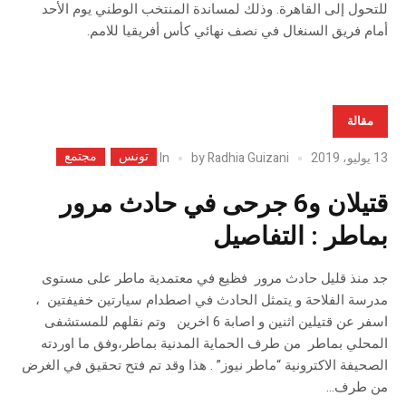
للتحول إلى القاهرة. وذلك لمساندة المنتخب الوطني يوم الأحد
أمام فريق السنغال في نصف نهائي كأس أفريقيا للامم.
مقالة
تونس
مجتمع
In
13 يوليو، 2019
Radhia Guizani
by
قتيلان و6 جرحى في حادث مرور
بماطر : التفاصيل
جد منذ قليل حادث مرور فظيع في معتمدية ماطر على مستوى
مدرسة الفلاحة و يتمثل الحادث في اصطدام سيارتين خفيفتين ،
اسفر عن قتيلين اثنين و اصابة 6 اخرين وتم نقلهم للمستشفى
المحلي بماطر من طرف الحماية المدنية بماطر،وفق ما اوردته
الصحيفة الاكترونية “ماطر نيوز” . هذا وقد تم فتح تحقيق في الغرض
من طرف...