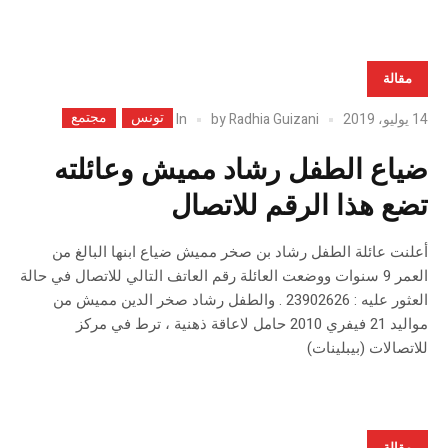
مقالة
تونس
مجتمع
In
14 يوليو، 2019
Radhia Guizani
by
ضياع الطفل رشاد مميش وعائلته
تضع هذا الرقم للاتصال
أعلنت عائلة الطفل رشاد بن صخر مميش ضياع ابنها البالغ من
العمر 9 سنوات ووضعت العائلة رقم العاتف التالي للاتصال في حالة
العثور عليه : 23902626 . والطفل رشاد صخر الدين مميش من
مواليد 21 فيفري 2010 حامل لاعاقة ذهنية ، ترط في مركز
للاتصالات (بيبلينات)
مقالة