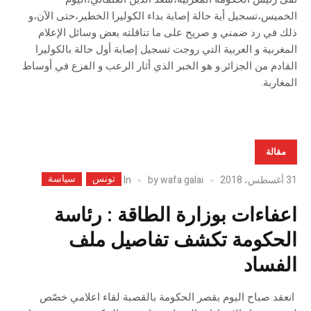
الخميس،تسجيل أية حالة إصابة بداء الكوليرا الخطير،حتى الآن،و
ذلك في رد ضمني و صريح على ما تناقلته بعض وسائل الإعلام
المغربية و العربية التي روجت تسجيل إصابة أول حالة بالكوليرا
القادم من الجزائر.و هو الخبر الذي أثار الرعب و الفزع في أوساط
المغاربة.
مقالة
تونس
سياسة
In
31 أغسطس، 2018
wafa galai
by
اعفاءات بوزارة الطاقة : رئاسة
الحكومة تكشف تفاصيل ملف
الفساد
انعقد صباح اليوم بقصر الحكومة بالقصبة لقاء اعلامي خصّص