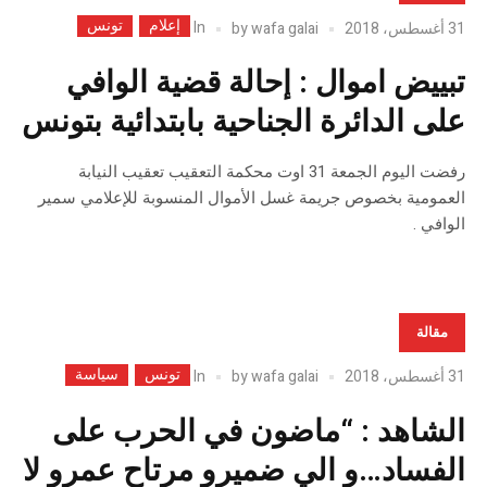
إعلام
تونس
In
31 أغسطس، 2018
wafa galai
by
تبييض اموال : إحالة قضية الوافي
على الدائرة الجناحية بابتدائية بتونس
رفضت اليوم الجمعة 31 اوت محكمة التعقيب تعقيب النيابة
العمومية بخصوص جريمة غسل الأموال المنسوبة للإعلامي سمير
الوافي .
مقالة
تونس
سياسة
In
31 أغسطس، 2018
wafa galai
by
الشاهد : “ماضون في الحرب على
الفساد…و الي ضميرو مرتاح عمرو لا