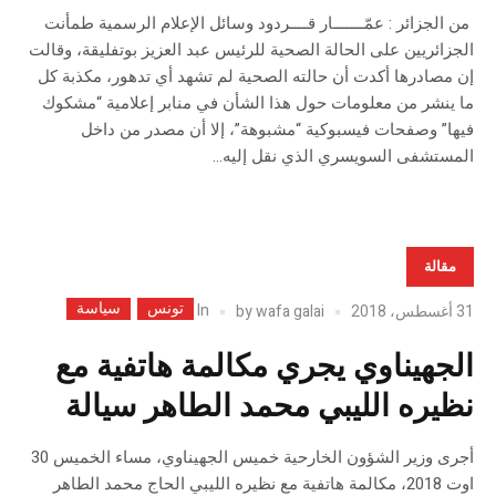
من الجزائر : عمّـــــــار قــــردود وسائل الإعلام الرسمية طمأنت
الجزائريين على الحالة الصحية للرئيس عبد العزيز بوتفليقة، وقالت
إن مصادرها أكدت أن حالته الصحية لم تشهد أي تدهور، مكذبة كل
ما ينشر من معلومات حول هذا الشأن في منابر إعلامية “مشكوك
فيها” وصفحات فيسبوكية “مشبوهة”، إلا أن مصدر من داخل
المستشفى السويسري الذي نقل إليه...
مقالة
تونس
سياسة
In
31 أغسطس، 2018
wafa galai
by
الجهيناوي يجري مكالمة هاتفية مع
نظيره الليبي محمد الطاهر سيالة
أجرى وزير الشؤون الخارحية خميس الجهيناوي، مساء الخميس 30
اوت 2018، مكالمة هاتفية مع نظيره الليبي الحاج محمد الطاهر