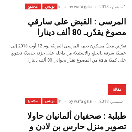
تونس
مجتمع
In
1 سبتمبر، 2018
wafa galai
by
المرسى : القبض على سارقي
مصوغ يقدّربـ 80 ألف دينارا
تعرّض محلّ مسكون بجهة المرسى الغربيّة يوم 12 أوت 2018 إلى
عمليّة سرقة بالخلع والاستيلاء من داخله على خزنة حديديّة تحتوي
على كميّة هامّة من المصوغ تقدّر بحوالي 80 ألف دينارا.
مقالة
تونس
مجتمع
In
1 سبتمبر، 2018
wafa galai
by
طبلبة : صحفيان ألمانيان حاولا
تصوير منزل حارس بن لادن و