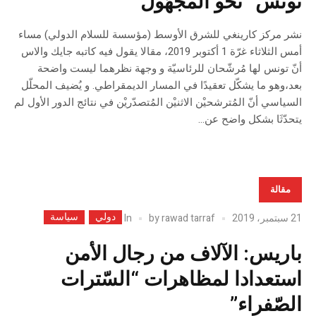
تونس” نحو المجهُول “
نشر مركز كارينغي للشرق الأوسط (مؤسسة للسلام الدولي) مساء
أمس الثلاثاء غرّة 1 أكتوبر 2019، مقالا يقول فيه كاتبه جايك والاس
أنّ تونس لها مُرشّحان للرئاسيّة و وجهة نظرهما ليست واضحة
بعد،وهو ما يشكّل تعقيدًا في المسار الديمقراطي. و يُضيف المحلّل
السياسي أنّ المُترشحيْن الاثنيْن المُتصدّريْن في نتائج الدور الأول لم
يتحدّثَا بشكل واضح عن...
مقالة
دولي
سياسة
In
21 سبتمبر، 2019
rawad tarraf
by
باريس: الآلاف من رجال اﻷمن
استعدادا لمظاهرات “السّترات
الصّفراء”