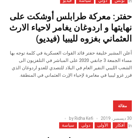
تونس
دولي
سياسة
فيديو
In
حفتر: معركة طرابلس أوشكت على
نهايتها و اردوغان يغامر لاحياء الارث
العثماني بغزوه لليبيا (فيديو)
أعلن المشير خليفة حفتر قائد القوات العسكرية في كلمة توجه بها
مساء الجمعة 3 جانفي 2020 على المباشر في التلفزيون الى
الشعب الليبي النفير العام في البلاد للتصدي للعدو اردوغان الذي
قرر غزو ليبيا في مغامرة لإحياء الإرث العثماني في المنطقة.
مقالة
30 ديسمبر، 2019
Ridha Kefi
by
أفكار
الأولى
دولي
سياسة
In