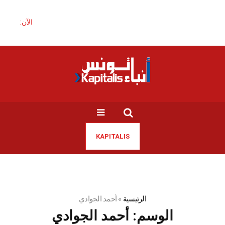
الآن:
KAPITALIS
الرئيسية
»
أحمد الجوادي
الوسم:
أحمد الجوادي