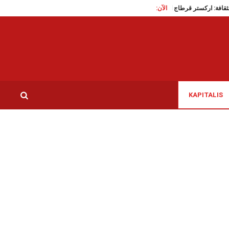
الآن:
مدينة الثقافة: اركستر قرطاج السمفوني في سهرة “بحبك يا لبنان” الرحبانية
سيدي بوزيد:
KAPITALIS