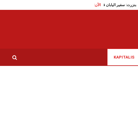
الآن:
بنزرت: سفير اليابان في تونس يتابع المستوى التكنولوجي الرفيع لشركة يازاكي و ا
KAPITALIS