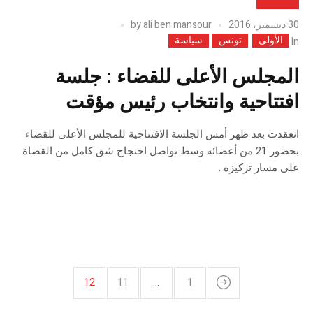
30 ديسمبر، 2016
ali ben mansour
by
الأولى
تونس
سياسة
In
المجلس الأعلى للقضاء : جلسة
افتتاحية وانتخاب رئيس مؤقت
انعقدت بعد ظهر أمس الجلسة الافتتاحية للمجلس الأعلى للقضاء
بحضور 21 من أعضائه وسط تواصل احتجاج شق كامل من القضاة
على مسار تركيزه .
12
11
…
1