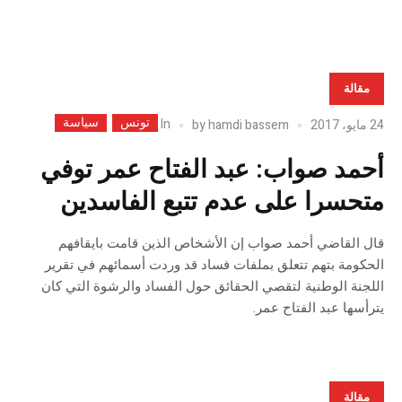
مقالة
تونس
سياسة
In
24 مايو، 2017
hamdi bassem
by
أحمد صواب: عبد الفتاح عمر توفي
متحسرا على عدم تتبع الفاسدين
قال القاضي أحمد صواب إن الأشخاص الذين قامت بايقافهم
الحكومة بتهم تتعلق بملفات فساد قد وردت أسمائهم في تقرير
اللجنة الوطنية لتقصي الحقائق حول الفساد والرشوة التي كان
يترأسها عبد الفتاح عمر.
مقالة