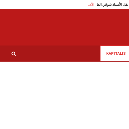
الآن:
بن عزوز: نقل الأستاذ شوقي الطبيب إلى سجن بلي بنابل
تكرر تغييبه في المهرجانات الصي
KAPITALIS