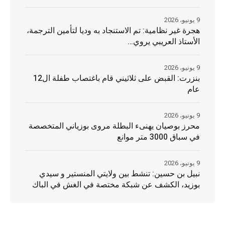
9 يونيو، 2026
هجرة غير نظامية: تم الاستنجاد به وديا لتأمين الترجمة،
الأستاذ العريبي يروي…
9 يونيو، 2026
بنزرت: القبض على ثلاثيني قام باغتصاب طفلة ال12
عام
9 يونيو، 2026
محرز بوصيان يهنىء البطلة مروى بوزياني المتخصصة
في سباق 3000 متر موانع
9 يونيو، 2026
نبيل بن حسين: تنشط بين ولايتي المنستير و سيدي
بوزيد، الكشف عن شبكة مختصة في الغش في الباك