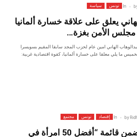
تونس
سياسة
In
b
هاني يعلق على علاقة خسارة ألمانيا
مجلس الأمن بغزة…
الوهاب الهاني امين عام لحزب المجد سابقا المقيم بسويسرا
خميس ما يلي معلقا على خسارة ألمانيا، كقوة اقتصادية غربية:
إقتصاد
تونس
مجتمع
In
by
Rid
أميرة رماني ضمن قائمة “أفضل 50 امرأة في