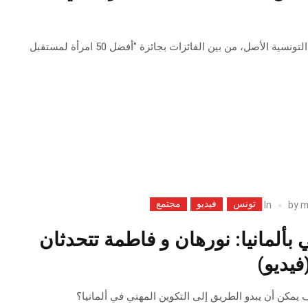
تُعدّ أميرة رماني، ألأمانية التونسية الأصل، من بين الفائزات بجائزة "أفضل 50 امرأة لمستقبل
تونس
فيديو
مجتمع
In
by
m
 بألمانيا: نورهان و فاطمة تتحدثان
فيديو)
 يمكن أن يبدو الطريق إلى التكوين المهني في ألمانيا؟