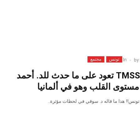
تونس
مجتمع
In
by
جامعة الطب TMSS تعود على ما حدث للد. أحمد
ستوى القلب وهو في ألمانيا
تونس!! هذا ما قاله د. سوقي في لحظات مؤثرة..