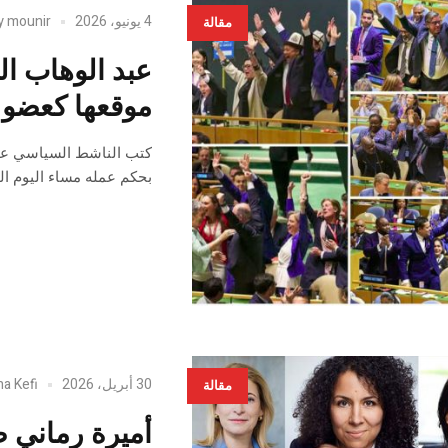
4 يونيو، 2026
mounir
y
مقالة
عبد الوهاب ال
موقعها كعضو 
كتب الناشط السياسي عبد
بحكم عمله مساء اليوم ال
30 أبريل، 2026
ha Kefi
مقالة