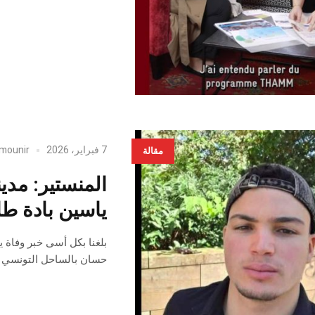
7 فبراير، 2026
mounir
مقالة
المنستير: مدين
ياسين بادة طال
حسان بالساحل التونسي (باك 2023 بمعهد ابن خلدون بجمال) و ذلك اثر