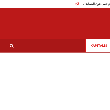
ي حادث مرور
الآن:
المتلوي تنعى عون الحماية المدنية رشدي بوعلاق، توفي في حادث مرور بعد آداء
KAPITALIS