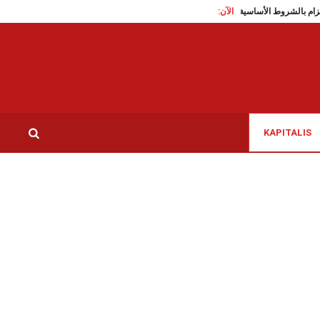
الآن:
ى الالتزام بالشروط الأساسية لسلامة الأغذية
سيدي بوزيد: تزايد تواجد الكبرى يقلق اللأهال
KAPITALIS