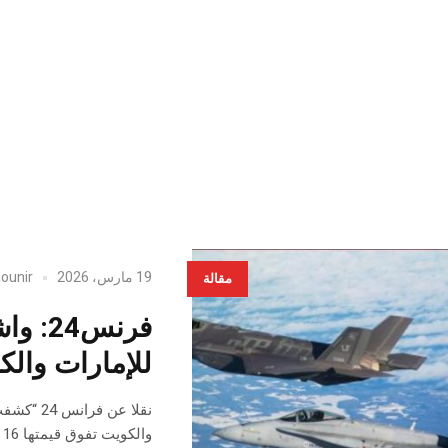
19 مارس، 2026
ounir
مقالة
فرنس4
للإمارات والك
نقلا عن 
والكويت تفوق قيمتها 16 مليار دولار”.