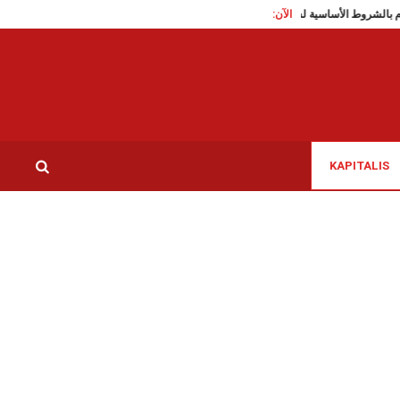
الآن:
الالتزام بالشروط الأساسية لسلامة الأغذية
سيدي بوزيد: تزايد تواجد الكبرى يقلق اللأهالي…
KAPITALIS