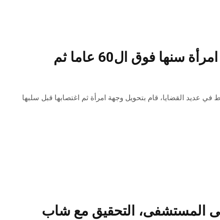
قربة : القاء القبض على نفر قام بتحويل وجهة امرأة سنها فوق ال60 عاما ثم
 في عديد القضايا، قام بتحويل وجهة امرأة ثم اغتصابها قبل سلبها
ا على المستشفى، التحقيق مع شاب