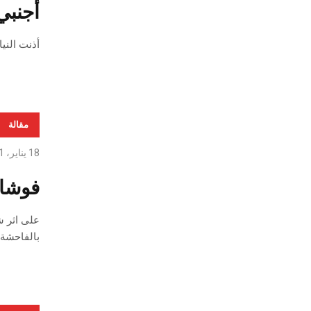
أجنبي
أذنت الني
مقالة
18 يناير، 2021
فوشان
بالفاحشة.