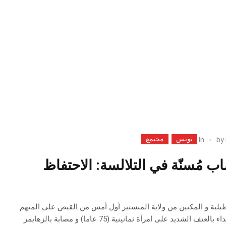
تونس
مجتمع
In
by
ب مُسنّة في التلالسة: الاحتفاظ
طبلبة و المكنين من ولاية المنستير أول أمس من القبض على المتهم
في قضية اغتصاب و الاعتداء بالعنف الشديد على امرأة ثمانينية (75 عاما) و مصابة بالزهايمر