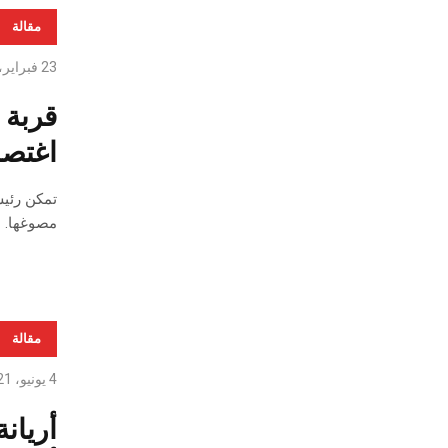
مقالة
23 فبراير، 2022
اغتصا
تمكن رئيس
مصوغها.
مقالة
4 يونيو، 2021
أريان