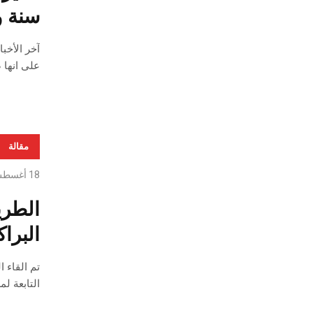
سنة و
على انها 
مقالة
18 أغسطس، 2020
الطري
البرا
التابعة ل