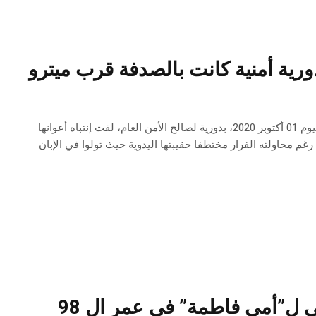
رية أمنية كانت بالصدفة قرب ميترو
على إثر قيام وحدات مركز الأمن الوطني على مستوى المركز العمراني الشمالي، اليوم 01 أكتوبر 2020، بدورية لصالح الأمن العام، لفت إنتباه أعوانها
 محاولته الفرار مختطفا حقيبتها اليدوية حيث تولوا في الإبان
القيروان -مقرف- : حديث عن اغتصاب جماعي ل”أمي فاطمة” في عمر ال 98