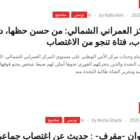
تونس
مجتمع
In
by
Ridha Kefi
ز العمراني الشمالي: من حسن حظها، دو
ب، فتاة تنجو من الاغتصاب
 النجدة والذين بتحركهم الفوري نحوها أمكن لهم ضبط شخص يجثو فوقها رغم
ه وتحرير الفتاة طالبة النجدة منه.
تونس
مجتمع
In
by
Aicha Gharbi