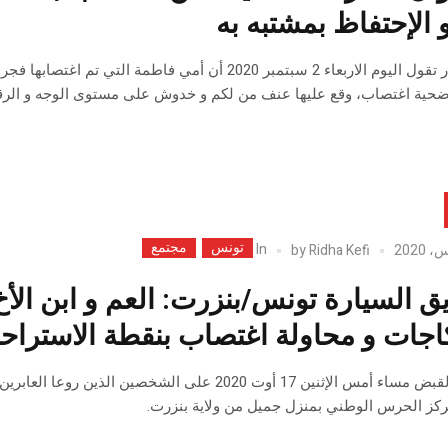
 الإحتفاظ بمشتبه به
ضحية اغتصاب، وقع عليها عنف من لكم و خدوش على مستوى الوجه و الرقب
تونس
مجتمع
In
by
Ridha Kefi
ق السيارة تونس/بنزرت: العم و ابن ال
كاجات و محاولة اغتصاب بنقطة الاستراح
تم القاء القبض مساء أمس الإثنين 17 أوت 2020 ع
مركز الحرس الوطني بمنزل جميل من ولاية بنزرت.