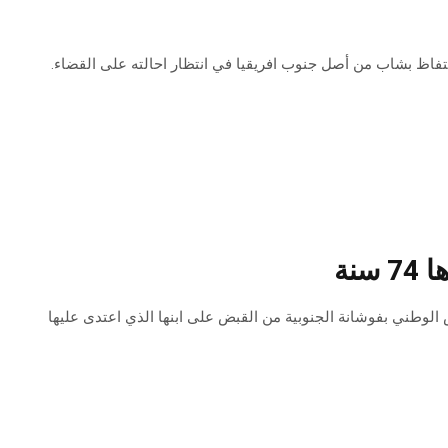
الاحتفاظ بشاب من أصل جنوب افريقيا في انتظار احالته على القضاء.
نة
جمعة 15 جانفي 2021، تمكنت وحدات الحرس الوطني بفوشانة الجنوبية من القبض على ابنها الذي اعتدى عليها