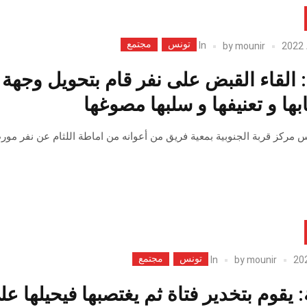
تونس
مجتمع
In
by
mounir
بها و تعنيفها و سلبها مصوغها
 مركز قربة الجنوبية بمعية فريق من أعوانه من اماطة اللثام عن نفر مورط
تونس
مجتمع
In
by
mounir
ة: يقوم بتخدير فتاة ثم يغتصبها فيحيله