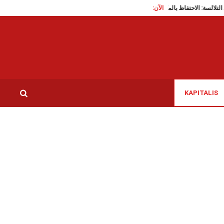
الآن:
اب مُسنّة في التلالسة: الاحتفاظ بالمتّهم
باريس: امضاء اتفاقية شراكة بين اتحاد كتاب تونس
KAPITALIS