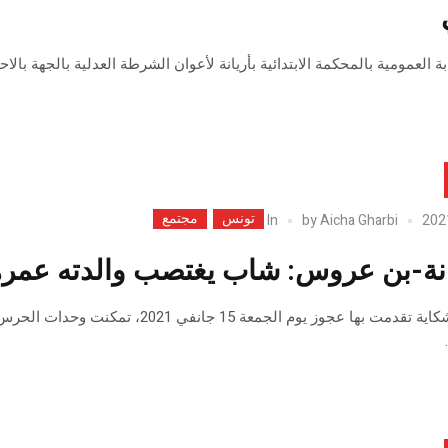
ابة العمومية بالمحكمة الابتدائية بأريانة لأعوان الشرطة العدلية بالجهة ب
تونس
مجتمع
In
by
Aicha Gharbi
ة-بن عروس: شاب يغتصب والدته عمرها 74 س
على اثر شكاية تقدمت بها عجوز يوم ال