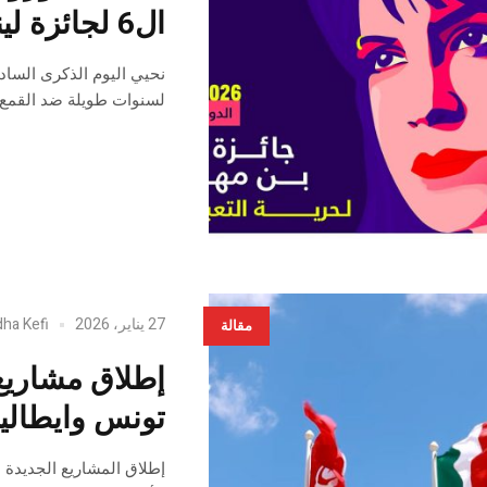
ال6 لجائزة لينا بن مهني لحرية التعبير
نحيي اليوم الذكرى السادس
لسنوات طويلة ضد القمع و
27 يناير، 2026
dha Kefi
مقالة
إطلاق مشاريع 
تونس وايطاليا