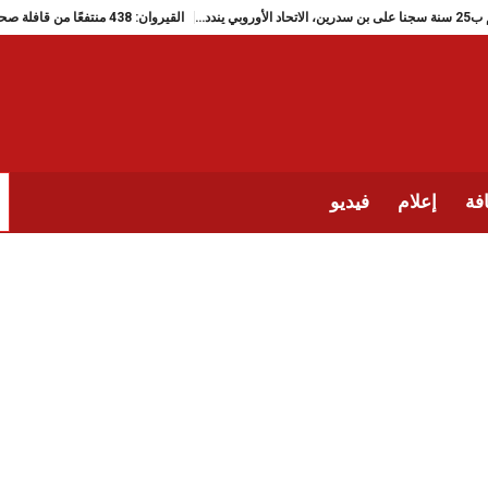
الحكم ب25 سنة سجنا على بن سدرين، الاتحاد الأوروبي يندد…
القيروان: 438 منتفعًا من قافلة صحية متعددة الاختصاصات بالشبيكة
فة
إعلام
فيديو