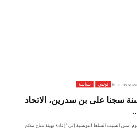
تونس
سياسة
In
by
yuz
حكم ب25 سنة سجنا على بن سدرين، الاتحاد
…
 يوم أمس السبت السلط التونسية إلى “إعادة تهيئة مناخ ملائم