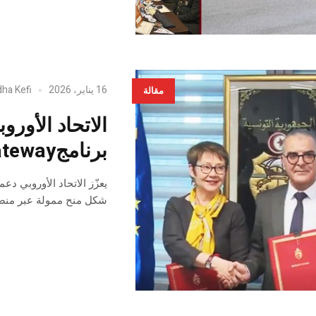
16 يناير، 2026
dha Kefi
مقالة
الاتحاد الأورو
برنامجGlobal Gateway
شكل منح ممولة عبر منصة 