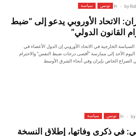
تونس
سياسة
In
by
Rid
ن: الاتحاد الأوروبي يدعو إلى “ضبط
م القانون الدولي”
سياسة ‌الخارجية ‌في ‌الاتحاد الأوروبي إن الدول ⁠الأعضاء في
وعددها 27، دعت اليوم الأحد ⁠إلى ممارسة “أقصى درجات ضبط ⁠النفس” والاحترام
ي الصراع الخاص بإيران وفي أنحاء الشرق الأوسط.
تونس
سياسة
In
b
وبي: في ذكرى وفاتها، إطلاق النسخة