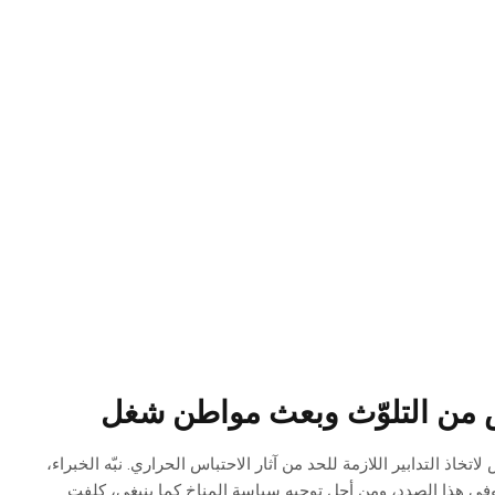
ض من التلوّث وبعث مواطن شغل
ك؛ 9 سنوات هي كل ما تبقى لتونس لاتخاذ التدابير اللازمة للحد من آثار الاحتباس الحراري. نبّه الخبراء،
وفي هذا الصدد، ومن أجل توجيه سياسة المناخ كما ينبغي، كلفت