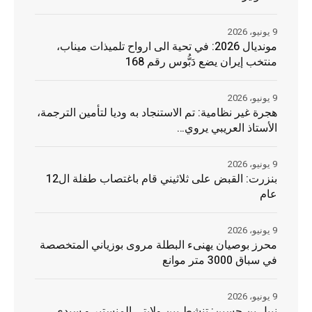
9 يونيو، 2026
مونديال 2026: في تحية الى ارواح تلميذات ميناب،
منتخب إيران يضع دَبُّوس رقم 168
9 يونيو، 2026
هجرة غير نظامية: تم الاستنجاد به وديا لتأمين الترجمة،
الأستاذ العريبي يروي…
9 يونيو، 2026
بنزرت: القبض على ثلاثيني قام باغتصاب طفلة ال12
عام
9 يونيو، 2026
محرز بوصيان يهنىء البطلة مروى بوزياني المتخصصة
في سباق 3000 متر موانع
9 يونيو، 2026
نبيل بن حسين: تنشط بين ولايتي المنستير و سيدي