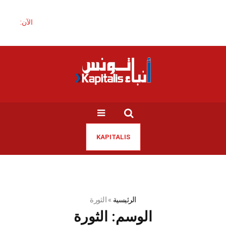
الآن:
KAPITALIS
الرئيسية
»
الثورة
الوسم:
الثورة