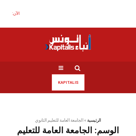
الآن:
KAPITALIS
الرئيسية
»
الجامعة العامة للتعليم الثانوي
الوسم:
الجامعة العامة للتعليم