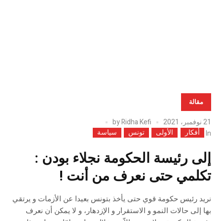
الح
الص
لآدا
واجب
الان
مقالة
21 نوفمبر، 2021
Ridha Kefi
by
أفكار
الأولى
تونس
سياسة
In
إلى رئيسة الحكومة نجلاء بودن :
تكلمي حتى نعرف من أنت !
نريد رئيس حكومة قوي حتى يأخذ بتونس بعيدا عن الأزمات و يرتقي
بها إلى حالات النمو و الاستقرار و الإزدهار، و لا يمكن أن نعرف