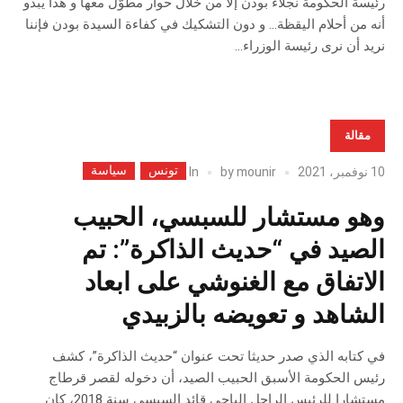
رئيسة الحكومة نجلاء بودن إلاّ من خلال حوار مطوّل معها و هذا يبدو
أنه من أحلام اليقظة… و دون التشكيك في كفاءة السيدة بودن فإننا
نريد أن نرى رئيسة الوزراء...
مقالة
تونس
سياسة
In
10 نوفمبر، 2021
mounir
by
وهو مستشار للسبسي، الحبيب
الصيد في “حديث الذاكرة”: تم
الاتفاق مع الغنوشي على ابعاد
الشاهد و تعويضه بالزبيدي
في كتابه الذي صدر حديثا تحت عنوان “حديث الذاكرة”، كشف
رئيس الحكومة الأسبق الحبيب الصيد، أن دخوله لقصر قرطاج
مستشارا للرئيس الراحل الباجي قائد السبسي سنة 2018، كان