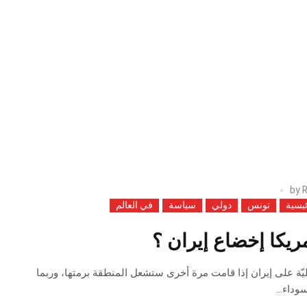
by
R
ئيسية
تونس
دولي
سياسة
في العالم
يكا إخضاع إيران ؟
يليّة على إيران إذا قامت مرة أخرى ستشعل المنطقة برمتها، وربما
وداء...