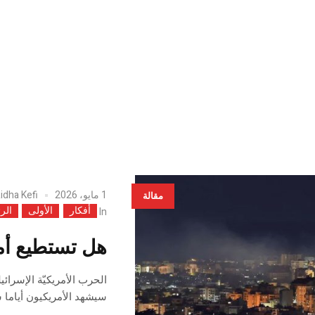
1 مايو، 2026
idha Kefi
مقالة
أفكار
الأولى
الر
In
هل تستطيع أمر
الحرب الأمريكيّة الإسرائ
سيشهد الأمريكيون أياما س