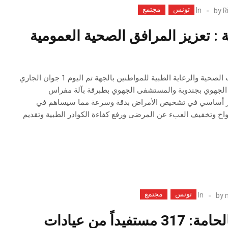
تونس
مجتمع
In
by
R
 : تعزيز المرافق الصحية العمومية
في إطار تحسين الخدمات الصحية والرعاية الطبية للمواطنين بالجهة تم اليوم 1 جوان الجاري
لجهوي بجندوبة والمستشفى الجهوي بطبرقة بآلة مفراس
ها من دور أساسي في تشخيص الأمراض بدقة وسرعة مما سيساهم في
رواح وتخفيف العبء عن المرضى ورفع كفاءة الكوادر الطبية وتقديم
تونس
مجتمع
In
by
قافلة صحية بالحامة: 317 مستفيداً من عيادات