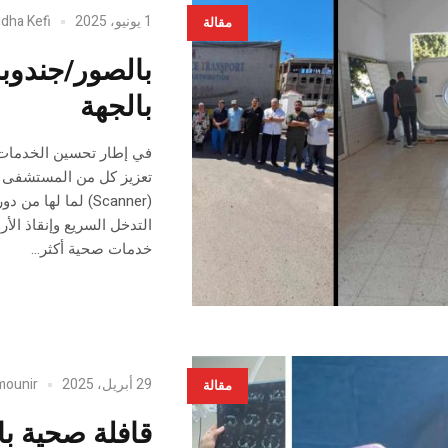
1 يونيو، 2025
idha Kefi
مقالة
بالصور/جندوبة
بالجهة
تعزيز كل من المستشفى ا
(Scanner) لما ل
التدخل السريع وإنقاذ الأ
خدمات صحية أكثر...
29 أبريل، 2025
mounir
مقالة