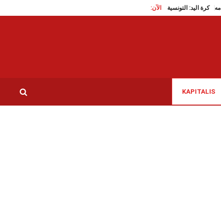
ة انتهاء مهامه
الآن:
كرة اليد: التونسية سمية عبيد في مجموعة خبراء لجنة التحكيم وقواعد اللعبة 
KAPITALIS