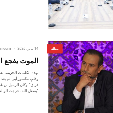
14 يناير، 2026
mounir
y
مقالة
الموت يفجع ا
بهذه الكلمات الحزينة، نعى
وقلبٍ مكسور.أبي لم يعد و
فراق”. وكان الزميل بن غر
“بفضل الله، خرجت الوالدة