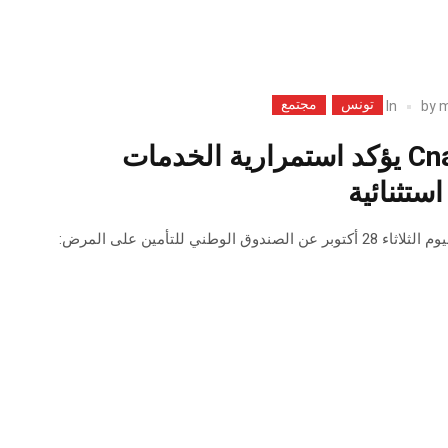
تونس
مجتمع
In
by
m
صندوق الCnam يؤكد استمرارية الخدمات
ستثنائية
 الوطني للتأمين على المرض: