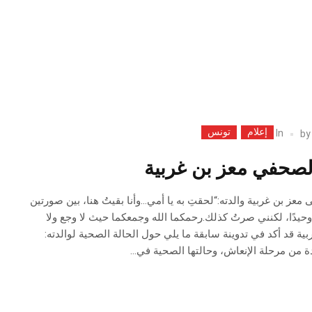
إعلام
تونس
In
b
لصحفي معز بن غربية
 معز بن غربية والدته:“لحقتِ به يا أمي…وأنا بقيتُ هنا، بين صورتين
حيدًا، لكنني صرتُ كذلك.رحمكما الله وجمعكما حيث لا وجع ولا
بية قد أكد في تدوينة سابقة ما يلي حول الحالة الصحية لوالدته:
 من مرحلة الإنعاش، وحالتها الصحية في...