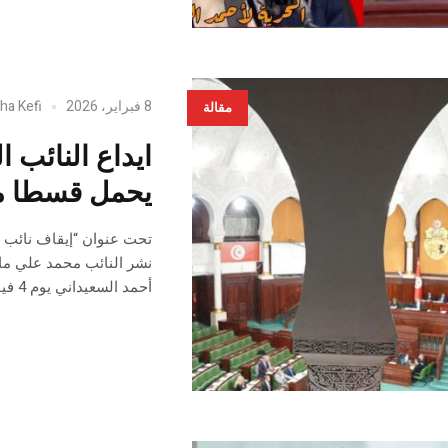
8 فبراير، 2026
ha Kefi
مقالة
ايداع النائب 
يحمل قسطا من
تحت عنوان “إيقاف نائب خا
نشر النائب محمد علي ما 
أحمد السعيداني يوم 4 فيفري الجاري ثم ايداعه السجن: