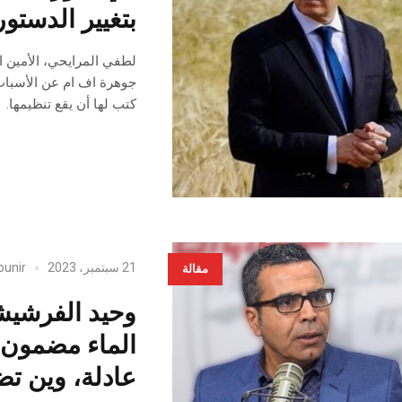
بتغيير الدستو
لطفي المرايحي، الأمين 
جوهرة اف ام عن الأسباب 
كتب لها أن يقع تنظيمها.
21 سبتمبر، 2023
ounir
مقالة
وحيد الفرشيش
الماء مضمون 
عادلة، وين تض