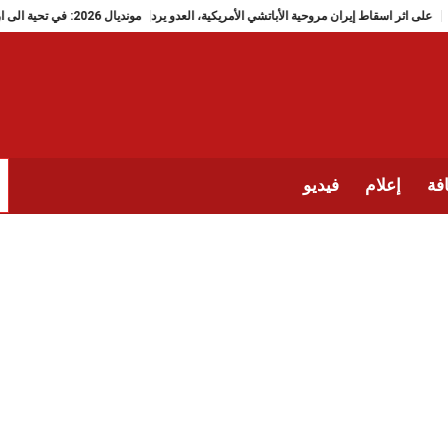
على اثر اسقاط إيران مروحية الأباتشي الأمريكية، العدو يرد
مونديال 2026: في تحية الى ارواح تلميذات ميناب، منتخب إيران يضع دَبُّوس رقم 168
فة
إعلام
فيديو