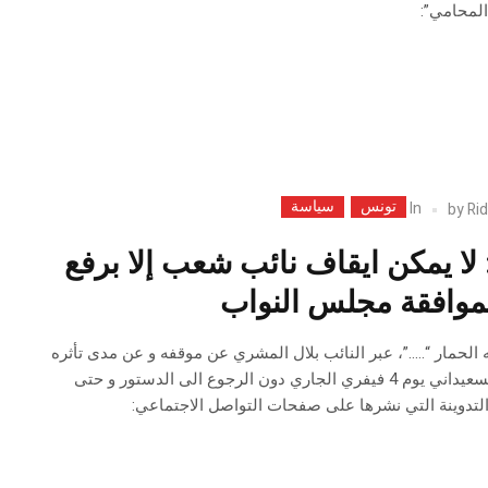
المحامي”:
تونس
سياسة
In
by
Rid
لا يمكن ايقاف نائب شعب إلا برفع
بموافقة مجلس النواب
الحمار “…..”، عبر النائب بلال المشري عن موقفه و عن مدى تأثره
بخبر ايقاف زميله أحمد السعيداني يوم 4 فيفري الجاري دون الرجوع الى الدستور و حتى
لتدوينة التي نشرها على صفحات التواصل الاجتماعي: