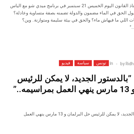
قال وحيد الفرشيشي أستاذ القانون اليوم الخميس 21 سبتمبر في برنامج ميدي شو مع الياس
ول الحق في الماء مضمون والدولة تضمنه بصفة متساوية وعادلة؟
 اللي ما فيهاش ماء؟ والحق في بيئة سليمة ومتوازنة.. وين؟
”
تونس
سياسة
فيديو
In
by
Ridh
بالدستور الجديد، لا يمكن للرئيس
حل البرلمان و 13 مارس ينهي العمل بمراسيمه..”
أمين محفوظ: ''بالدستور الجديد، لا يمكن للرئيس حل البرلمان و 13 مارس ينهي العمل