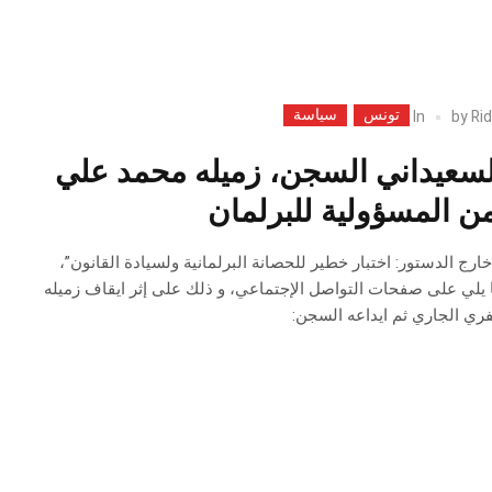
تونس
سياسة
In
by
Rid
السعيداني السجن، زميله محمد علي
 المسؤولية للبرلمان
رج الدستور: اختبار خطير للحصانة البرلمانية ولسيادة القانون”،
يلي على صفحات التواصل الإجتماعي، و ذلك على إثر ايقاف زميله