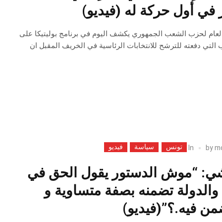
ر في أول حركة له (فيديو)
العام لحزب الشعب الجمهوري يكشف اليوم في برنامج بوليتيكا على
التي دفعته للترشح للانتخابات الرئاسية في الخريف المقبل ان
تونس
سياسة
فيديو
In
by
m
ي: “موش الدستور يقول الحق في
والدولة تضمنه بصفة متساوية و
من فيه.؟”(فيديو)