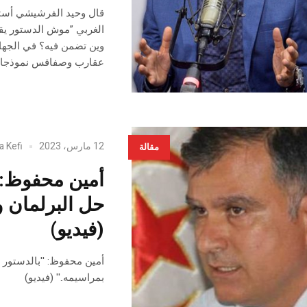
الغربي ”موش الدستور يق
وين تضمن فيه؟ في الجهات
عقارب وصفاقس نموذجا…
12 مارس، 2023
a Kefi
مقالة
أمين محفوظ: ”
(فيديو)
بمراسيمه..'' (فيديو)