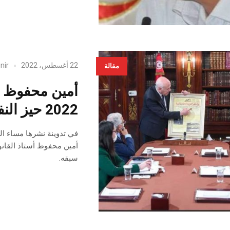
22 أغسطس، 2022
nir
مقالة
2022 حيز النفاذ و نهاية ما سبقه…
أمين محفوظ أستاذ القانون
سبقه.