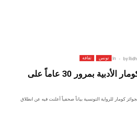
تونس
ثقافة
In
by
Ridh
تحتفل جوائز كومار الأدبية بمرور 30 ​​عاماً على
ئز كومار للرواية التونسية بياناً صحفياً أعلنت فيه عن انطلاق