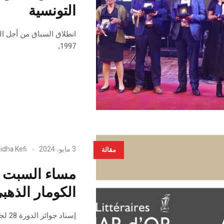
التونسية
انطلاق السباق من أجل الج
1997,
3 مايو، 2024
idha Kefi
مقالة
مساء السبت با
الكومار الذهبي
إسناد جوائز الدورة 28 لجوائز الكومار الذهبي للرواية التونسية.