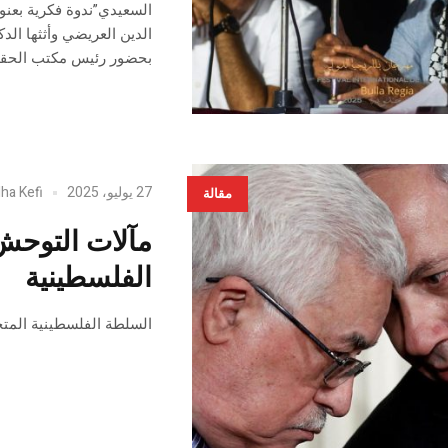
السعيدي”ندوة فكرية بعنوا
الدين العريضي وأثثها الد
بحضور رئيس مكتب الحقوقي
27 يوليو، 2025
dha Kefi
مقالة
مآلات التوحش
الفلسطينية
السلطة الفلسطينية المتخ