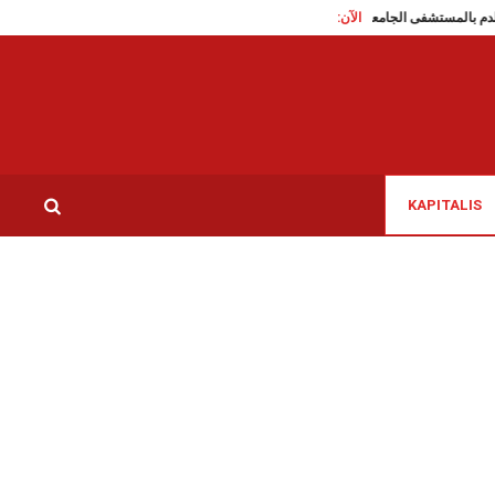
الآن:
بنزرت: بنك الدم بالمستشفى الجامعي الحبيب بوقطفة يدعو للتبرع بالدم
رفراف: وفا
KAPITALIS