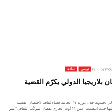
تونس
ثقافة
In
by
mou
 بلاريجيا الدولي يكرّم القضية
مثّل مهرجان بلاريجيا الدولي بجندوبة خلال دورته 49 الحالية فضاء ثقافيا لاحتضان القضية
الفلسطينية وتكريم مناضليها حيث انتظمت أمس 11 أوت الجاري بفضاء المركّب الثقافي”عمر