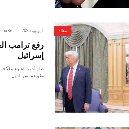
1 يوليو، 2025
idha Kefi
مقالة
رفع ترامب الع
إسرائيل
صار أحمد الشرع بطلًا قوميً
وغيرهما من الدول.