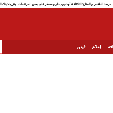
مرصد الطقس و المناخ: الثلاثاء 4 أوت يوم حار و ممطر على بعض المرتفعات
فة
إعلام
فيديو