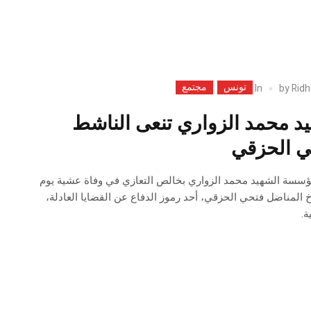
تونس
مجتمع
In
by
Ridh
 محمد الزواري تنعى الناشط
ي الحزقي
سسة الشهيد محمد الزواري بخالص التعازي في وفاة عشية يوم
 16 مارس 2025 “الأخ المناضل فتحي الحزقي، أحد رموز الدفاع عن القضايا العادلة،
.