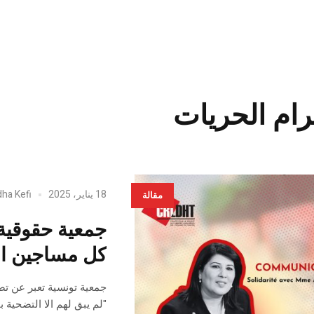
رام الحريات
18 يناير، 2025
dha Kefi
مقالة
جمعية حقوقية
كل مساجين ا
جمعية تونسية تعبر عن تض
"لم يبق لهم الا التضحية 