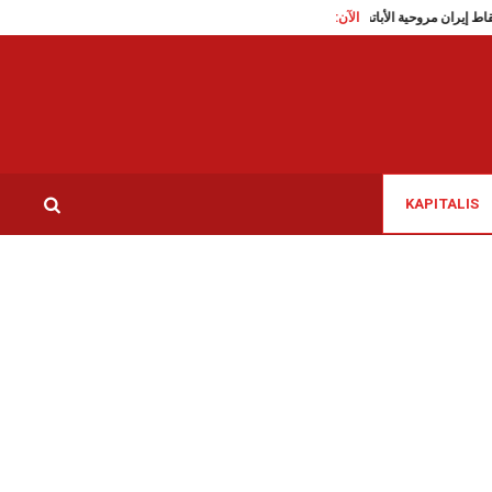
الآن:
اثر اسقاط إيران مروحية الأباتشي الأمريكية، العدو يرد
مونديال 2026: في تحية الى ارواح تلميذات ميناب، منتخب إيران يضع دَبُّوس رقم 168
KAPITALIS