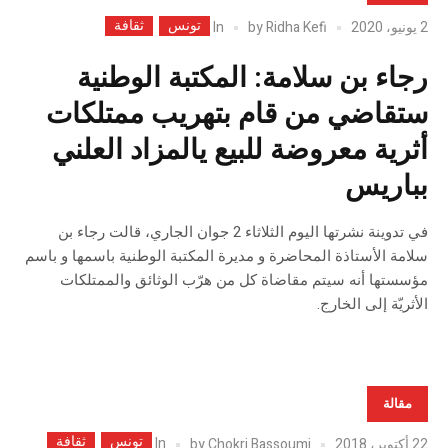
تونس
ثقافة
In
2 يونيو، 2020
Ridha Kefi
by
رجاء بن سلامة: المكتبة الوطنية
ستقاضي من قام بتهريب ممتلكات
أثرية معروضة للبيع يالمزاد العلني
بباريس
في تدوينة نشرتها اليوم الثلاثاء 2 جوان الجاري، قالت رجاء بن
سلامة الأستاذة المحاضرة و مديرة المكتبة الوطنية باسمها و باسم
مؤسستها أنه سيتم مقاضاة كل من هرّب الوثائق والممتلكات
الأثريّة إلى الخارج.
مقالة
تونس
ثقافة
In
22 أكتوبر، 2018
Chokri Bassoumi
by