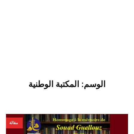
الوسم:
المكتبة الوطنية
1
أبري
مقالة
026