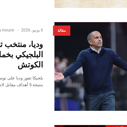
6 يونيو، 2026
mounir
y
مقالة
وديا، منتخب ت
البلجيكي بخم
الكوتش
بلجيكا تفوز وديا على تو
بنتيجة 5 أهداف مقابل لاشيء، نتيجة مؤلمة لم يشهدها المنتخب الوطني منذ السبعينات.