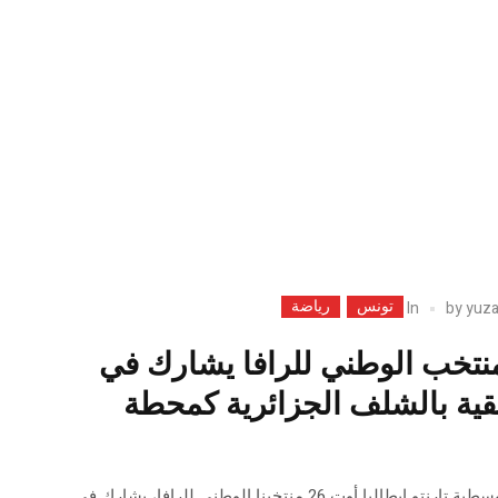
تونس
رياضة
In
by
yuz
لمنتخب الوطني للرافا يشارك في
يقية بالشلف الجزائرية كمحطة
الطريق إلى الألعاب المتوسطية تارنتو إيطاليا أوت 26 منتخبنا الوطني للرافا، يشارك في