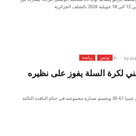
زائرية
تونس
رياضة
In
by
yu
ني لكرة السلة يفوز على نظيره
النافذة الثالثة.