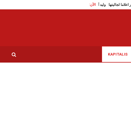
الآن:
ونس بالدوحة تصدر اعلاما لجاليتها
وليد أحمد الفرشيشي ينعى الدكتور و الكاتب أمير شاطر
KAPITALIS