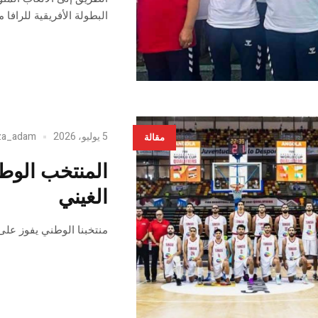
البطولة الأفريقية للرافا من 12 الى 18 جويلية 2026 بالشلف الج
5 يوليو، 2026
za_adam
مقالة
المنتخب الوط
الغيني
منتخبنا الوطني يفوز على غينيا 61-50 ويحسم صدارة مجموعته في ختام 